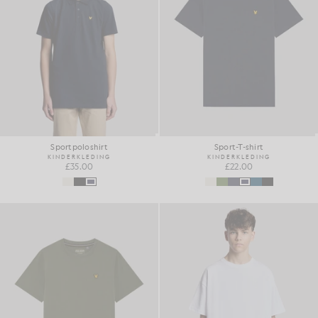
Sportpoloshirt
Sport-T-shirt
KINDERKLEDING
KINDERKLEDING
£35.00
£22.00