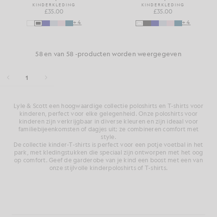
KINDERKLEDING
KINDERKLEDING
£35.00
£35.00
+4
+4
58 en van 58 -producten worden weergegeven
1
Lyle & Scott een hoogwaardige collectie poloshirts en T-shirts voor
kinderen, perfect voor elke gelegenheid. Onze poloshirts voor
kinderen zijn verkrijgbaar in diverse kleuren en zijn ideaal voor
familiebijeenkomsten of dagjes uit; ze combineren comfort met
style.
De collectie kinder-T-shirts is perfect voor een potje voetbal in het
park, met kledingstukken die speciaal zijn ontworpen met het oog
op comfort. Geef de garderobe van je kind een boost met een van
onze stijlvolle kinderpoloshirts of T-shirts.