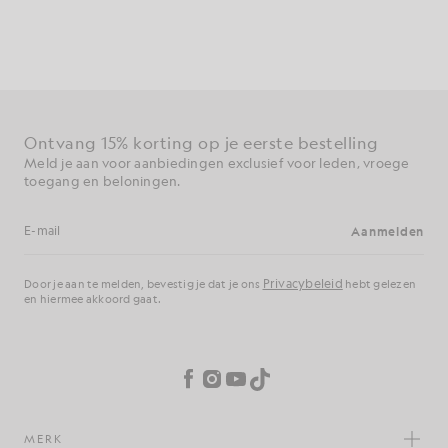
Ontvang 15% korting op je eerste bestelling
Meld je aan voor aanbiedingen exclusief voor leden, vroege
toegang en beloningen.
Aanmelden
E-mailadres
Privacybeleid
Door je aan te melden, bevestig je dat je ons
hebt gelezen
en hiermee akkoord gaat.
Cookievoorkeuren
Facebook
Instagram
YouTube
TikTok
MERK