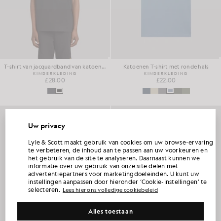
T-shirt van jacquardband van katoenmix
Katoenen T-shirt met ronde hals
KINDERKLEDING
KINDERKLEDING
£28.00
£22.00
Uw privacy
ONTVANG 15% KORTING OP JE EERSTE
Lyle & Scott maakt gebruik van cookies om uw browse-ervaring
BESTELLING
te verbeteren, de inhoud aan te passen aan uw voorkeuren en
het gebruik van de site te analyseren. Daarnaast kunnen we
informatie over uw gebruik van onze site delen met
Word lid van Club Lyle & Scott en ontvang als eerste informatie over nieuwe collecties,
advertentiepartners voor marketingdoeleinden. U kunt uw
samenwerkingen en seizoensuitverkoop exclusief voor leden, plus een unieke
welkomstcode waarmee je 15% korting krijgt.
instellingen aanpassen door hieronder ‘Cookie-instellingen’ te
selecteren.
Lees hier ons volledige cookiebeleid
Alles toestaan
Heeft u nog andere communicatievoorkeuren?