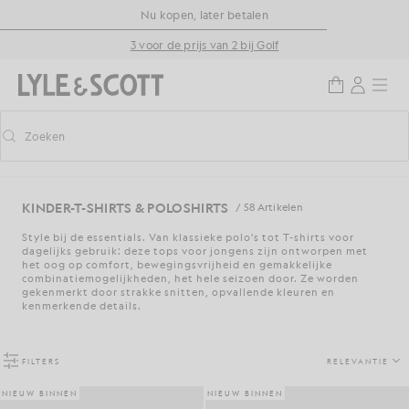
Ga naar de hoofdinhoud
Informatie over toegankelijkheid
Nu kopen, later betalen
3 voor de prijs van 2 bij Golf
Zoeken
Zoeken
Voorspellend zoeken in- of uitschakelen
KINDER-T-SHIRTS & POLOSHIRTS
/ 58 Artikelen
Style bij de essentials. Van klassieke polo’s tot T-shirts voor
dagelijks gebruik: deze tops voor jongens zijn ontworpen met
het oog op comfort, bewegingsvrijheid en gemakkelijke
combinatiemogelijkheden, het hele seizoen door. Ze worden
gekenmerkt door strakke snitten, opvallende kleuren en
kenmerkende details.
FILTERS
RELEVANTIE
NIEUW BINNEN
NIEUW BINNEN