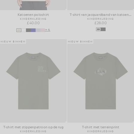
Katoenen poloshirt
T-shirt van jacquardband van katoenmix
KINDERKLEDING
KINDERKLEDING
£40.00
£28.00
+4
NIEUW BINNEN
NIEUW BINNEN
T-shirt met stippenpatroon op de rug
T-shirt met terreinprint
KINDERKLEDING
KINDERKLEDING