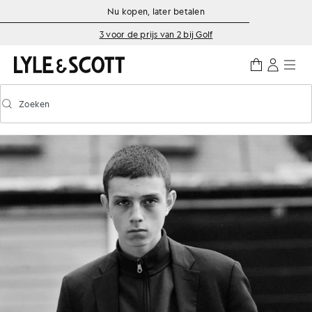
Ga naar de hoofdinhoud
Informatie over toegankelijkheid
Nu kopen, later betalen
3 voor de prijs van 2 bij Golf
Zoeken
Zoeken
Voorspellend zoeken in- of uitschakelen