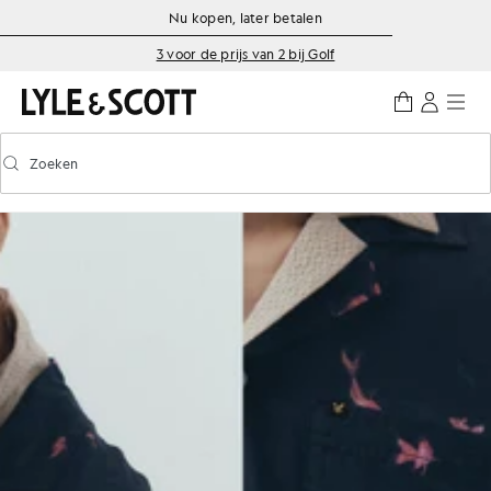
Ga naar de hoofdinhoud
Informatie over toegankelijkheid
Nu kopen, later betalen
3 voor de prijs van 2 bij Golf
Zoeken
Zoeken
Voorspellend zoeken in- of uitschakelen