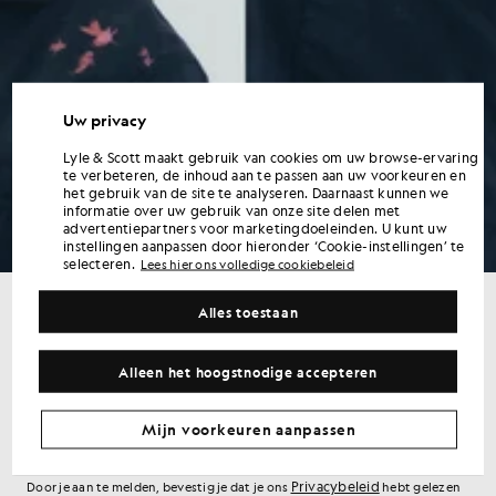
Uw privacy
Lyle & Scott maakt gebruik van cookies om uw browse-ervaring
te verbeteren, de inhoud aan te passen aan uw voorkeuren en
het gebruik van de site te analyseren. Daarnaast kunnen we
informatie over uw gebruik van onze site delen met
advertentiepartners voor marketingdoeleinden. U kunt uw
instellingen aanpassen door hieronder ‘Cookie-instellingen’ te
selecteren.
Lees hier ons volledige cookiebeleid
Alles toestaan
Ontvang 15% korting op je eerste bestelling
Meld je aan voor aanbiedingen exclusief voor leden, vroege
Alleen het hoogstnodige accepteren
toegang en beloningen.
Aanmelden
Mijn voorkeuren aanpassen
E-mailadres
Privacybeleid
Door je aan te melden, bevestig je dat je ons
hebt gelezen