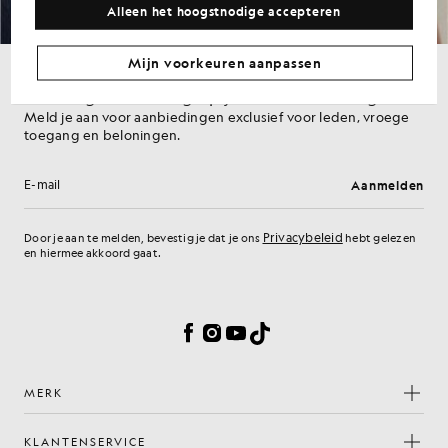
Alleen het hoogstnodige accepteren
Mijn voorkeuren aanpassen
Ontvang 15% korting op je eerste bestelling
Meld je aan voor aanbiedingen exclusief voor leden, vroege
toegang en beloningen.
Aanmelden
E-mailadres
Privacybeleid
Door je aan te melden, bevestig je dat je ons
hebt gelezen
en hiermee akkoord gaat.
Cookievoorkeuren
Facebook
Instagram
YouTube
TikTok
MERK
KLANTENSERVICE