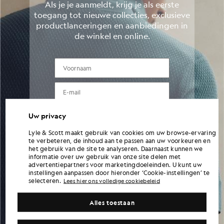
Als je je aanmeldt, krijg je als eerste
toegang tot nieuwe collecties, exclusieve
productlanceringen en aanbiedingen in
de winkel en online.
VOORNAAM
e-mail
TELEFOONNUMMER
Uw privacy
Lyle & Scott maakt gebruik van cookies om uw browse-ervaring
Gegevens invoeren
te verbeteren, de inhoud aan te passen aan uw voorkeuren en
het gebruik van de site te analyseren. Daarnaast kunnen we
informatie over uw gebruik van onze site delen met
advertentiepartners voor marketingdoeleinden. U kunt uw
instellingen aanpassen door hieronder ‘Cookie-instellingen’ te
Door je gegevens in te vullen en je aan te melden, ga je ermee akkoord
selecteren.
marketingberichten van Lyle & Scott te ontvangen, waaronder updates over nieuwe
Lees hier ons volledige cookiebeleid
collecties, exclusieve aanbiedingen, acties en merknieuws. Je kunt je op elk moment
uitschrijven door op de link in de e-mails te klikken of contact op te nemen met
Alles toestaan
onze klantenservice. Raadpleeg ons privacybeleid voor meer informatie over hoe
wij je gegevens gebruiken en beschermen.