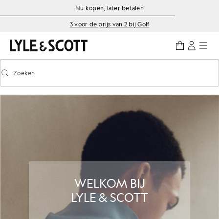
Ga naar de hoofdinhoud
Informatie over toegankelijkheid
Nu kopen, later betalen
3 voor de prijs van 2 bij Golf
Zoeken
Zoeken
Voorspellend zoeken in- of uitschakelen
WELKOM BIJ
LYLE & SCOTT