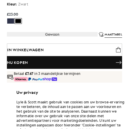
Kleur:
Zwart
£23.00
Gewoon
MAATTABEL
IN WINKELWAGEN
NU KOPEN
Betaal
£7.67
in 3 maandelijkse termijnen
Gratis verzending bij bestellingen van meer dan £70
Uw privacy
Thuisbezorging en afhaalpunten. Gratis retouneren ruilen.
Lyle & Scott maakt gebruik van cookies om uw browse-ervaring
Verdien het dubbele! Verdien
138
-punten
te verbeteren, de inhoud aan te passen aan uw voorkeuren en
met deze aankoop.
AANMELDEN
het gebruik van de site te analyseren. Daarnaast kunnen we
6 points = £ 1,00
informatie over uw gebruik van onze site delen met
PRODUCTGEGEVENS
advertentiepartners voor marketingdoeleinden. U kunt uw
instellingen aanpassen door hieronder ‘Cookie-instellingen’ te
PRODUCTGESCHIKTHEID