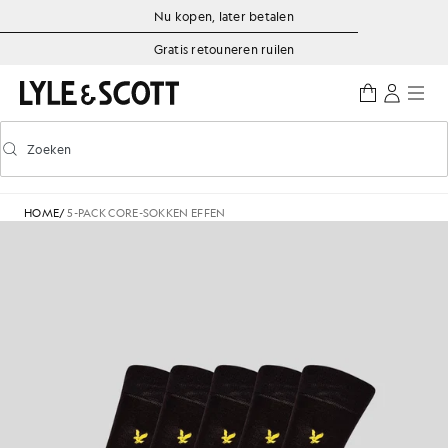
Ga naar de hoofdinhoud
Informatie over toegankelijkheid
Nu kopen, later betalen
Gratis retouneren ruilen
Zoeken
Zoeken
Voorspellend zoeken in- of uitschakelen
HOME
/
5-PACK CORE-SOKKEN EFFEN