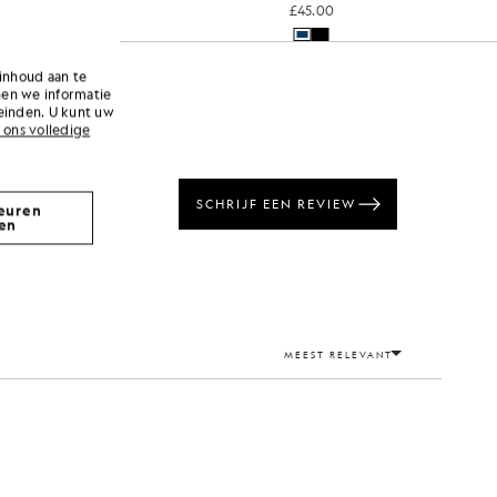
£45.00
inhoud aan te
nen we informatie
einden. U kunt uw
 ons volledige
euren
en