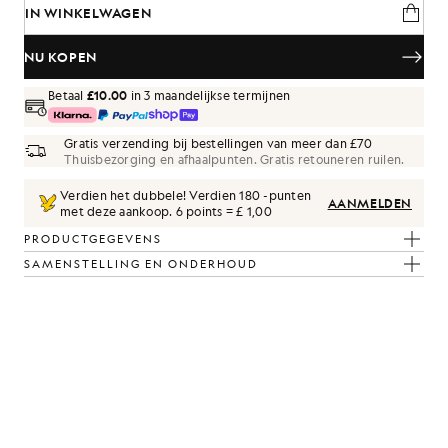
IN WINKELWAGEN
NU KOPEN
Betaal
£10.00
in 3 maandelijkse termijnen
Gratis verzending bij bestellingen van meer dan £70
Thuisbezorging en afhaalpunten. Gratis retouneren ruilen.
Verdien het dubbele! Verdien
180
-punten
AANMELDEN
met deze aankoop.
6 points = £ 1,00
PRODUCTGEGEVENS
SAMENSTELLING EN ONDERHOUD