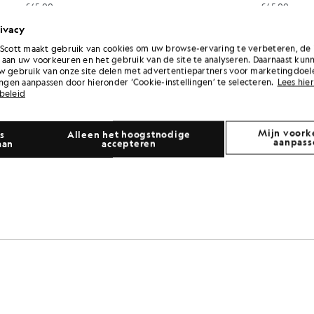
£45.00
£45.00
ivacy
 Scott maakt gebruik van cookies om uw browse-ervaring te verbeteren, de 
 aan uw voorkeuren en het gebruik van de site te analyseren. Daarnaast kun
w gebruik van onze site delen met advertentiepartners voor marketingdoel
lingen aanpassen door hieronder ‘Cookie-instellingen’ te selecteren.
Lees hier
beleid
Mijn voork
s
Alleen het hoogstnodige
aanpass
aan
accepteren