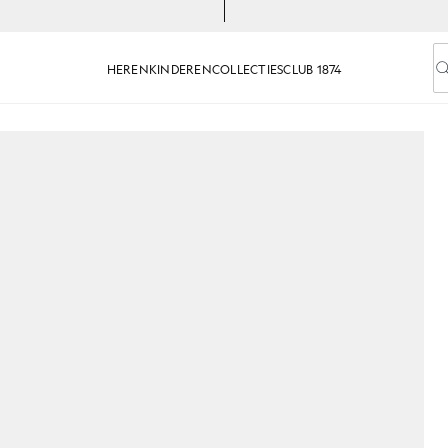
HEREN
KINDEREN
COLLECTIES
CLUB 1874
V
uckethoed in gitzwart