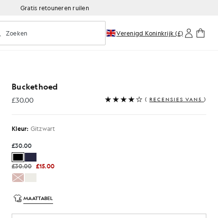
Gratis retouneren ruilen
Zoeken
Verenigd Koninkrijk (£)
oorspellend zoeken in- of uitschakelen
Buckethoed
£30.00
(
RECENSIES VAN5
)
£30.00
Kleur:
Gitzwart
£30.00
£30.00
£15.00
MAATTABEL