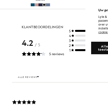
Uw pr
Lyle &
passen
over u
instel
cookie
Alle
toest