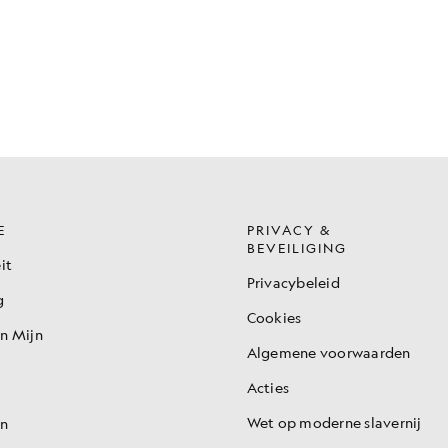
E
PRIVACY &
BEVEILIGING
it
Privacybeleid
g
Cookies
en Mijn
Algemene voorwaarden
Acties
Wet op moderne slavernij
en