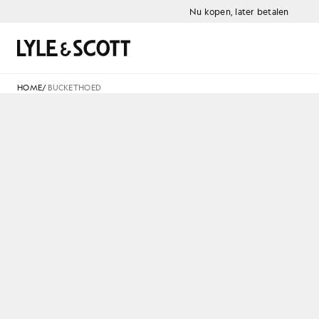
Ga naar de hoofdinhoud
Informatie over toegankelijkheid
Nu kopen, later betalen
Zoeken
HOME
/
BUCKETHOED
B