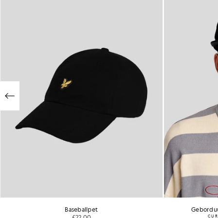
Baseballpet
Geborduu
£22.00
CUR