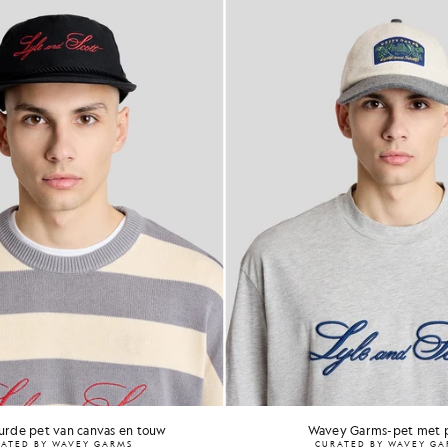
rde pet van canvas en touw
Wavey Garms-pet met 
ATED BY WAVEY GARMS
CURATED BY WAVEY G