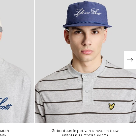
patch
Geborduurde pet van canvas en touw
ARMS
CURATED BY WAVEY GARMS