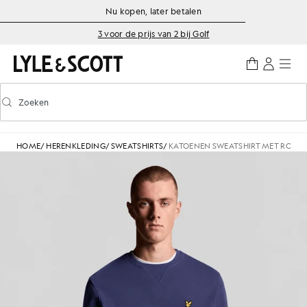
Ga naar de hoofdinhoud
Informatie over toegankelijkheid
Nu kopen, later betalen
3 voor de prijs van 2 bij Golf
Zoeken
Zoeken
Voorspellend zoeken in- of uitschakelen
HOME
/
HERENKLEDING
/
SWEATSHIRTS
/
KATOENEN SWEATSHIRT MET RONDE