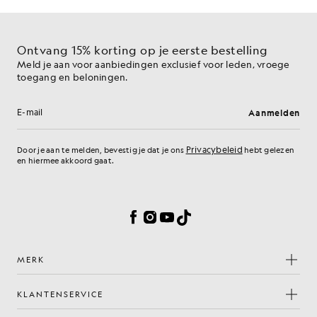
Ontvang 15% korting op je eerste bestelling
Meld je aan voor aanbiedingen exclusief voor leden, vroege
toegang en beloningen.
Aanmelden
E-mailadres
Privacybeleid
Door je aan te melden, bevestig je dat je ons
hebt gelezen
en hiermee akkoord gaat.
Cookievoorkeuren
Facebook
Instagram
YouTube
TikTok
MERK
KLANTENSERVICE