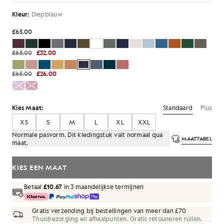
Kleur:
Diepblauw
£65.00
£65.00
£32.00
£65.00
£26.00
Standaard
Plus
Kies Maat:
XS
S
M
L
XL
XXL
Normale pasvorm. Dit kledingstuk valt normaal qua
MAATTABEL
maat.
KIES EEN MAAT
Betaal
£10.67
in 3 maandelijkse termijnen
Gratis verzending bij bestellingen van meer dan £70
Thuisbezorging en afhaalpunten. Gratis retouneren ruilen.