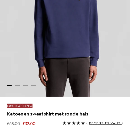
50% KORTING
Katoenen sweatshirt met ronde hals
£65.00
£32.00
(
RECENSIES VAN7
)
£32.00