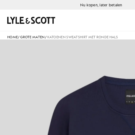
Ga naar de hoofdinhoud
Informatie over toegankelijkheid
Nu kopen, later betalen
Zoeken
HOME
/
GROTE MATEN
/
KATOENEN SWEATSHIRT MET RONDE HALS
K