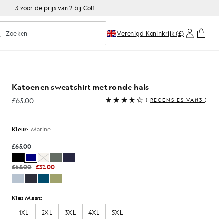
3 voor de prijs van 2 bij Golf
Zoeken
Verenigd Koninkrijk (£)
oorspellend zoeken in- of uitschakelen
Katoenen sweatshirt met ronde hals
£65.00
(
RECENSIES VAN3
)
£65.00
Kleur:
Marine
£65.00
£65.00
£32.00
Kies Maat:
1XL
2XL
3XL
4XL
5XL