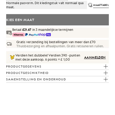
Normale pasvorm. Dit kledingstuk valt normaal qua
MAATTABEL
maat.
KIES EEN MAAT
Betaal
£21.67
in 3 maandelijkse termijnen
Gratis verzending bij bestellingen van meer dan £70
Thuisbezorging en afhaalpunten. Gratis retouneren ruilen.
Verdien het dubbele! Verdien
390
-punten
AANMELDEN
met deze aankoop.
6 points = £ 1,00
PRODUCTGEGEVENS
PRODUCTGESCHIKTHEID
SAMENSTELLING EN ONDERHOUD