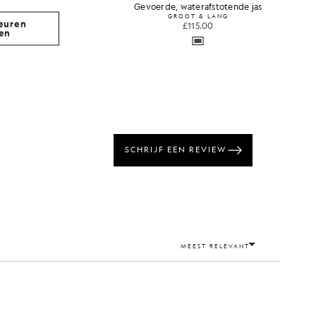
hoodie
Gevoerde, waterafstotende jas
GROOT & LANG
euren
£115.00
en