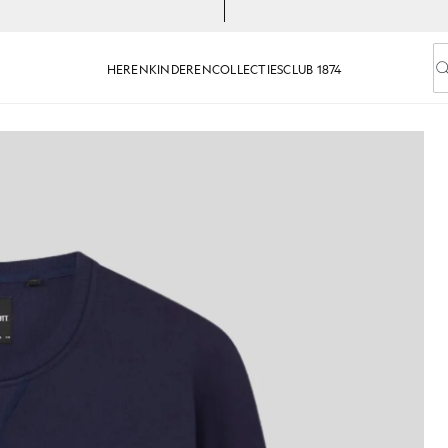
HEREN
KINDEREN
COLLECTIES
CLUB 1874
V
atoenen sweatshirt met ronde hals in marineblauw