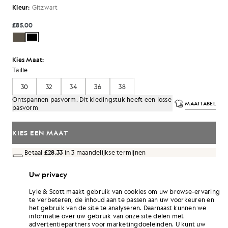
Kleur:
Gitzwart
£85.00
Kies Maat:
Taille
30
32
34
36
38
Ontspannen pasvorm. Dit kledingstuk heeft een losse
MAATTABEL
pasvorm
KIES EEN MAAT
Betaal
£28.33
in 3 maandelijkse termijnen
Uw privacy
Gratis verzending bij bestellingen van meer dan £70
Thuisbezorging en afhaalpunten. Gratis retouneren ruilen.
Lyle & Scott maakt gebruik van cookies om uw browse-ervaring
te verbeteren, de inhoud aan te passen aan uw voorkeuren en
Verdien het dubbele! Verdien
510
-punten
het gebruik van de site te analyseren. Daarnaast kunnen we
met deze aankoop.
AANMELDEN
informatie over uw gebruik van onze site delen met
6 points = £ 1,00
advertentiepartners voor marketingdoeleinden. U kunt uw