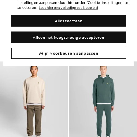
instellingen aanpassen door hieronder ‘Cookie-instellingen’ te
PRODUCTGEGEVENS
selecteren.
Lees hier ons volledige cookiebeleid
PRODUCTGESCHIKTHEID
SAMENSTELLING EN ONDERHOUD
Alles toestaan
Ga voor deze look
Alleen het hoogstnodige accepteren
Stel een complete outfit samen met verfijnde kledingstukken die je
garderobe naar een hoger niveau tillen.
Mijn voorkeuren aanpassen
NIEUW BINNEN