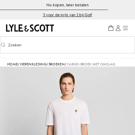
Ga naar de hoofdinhoud
Informatie over toegankelijkheid
Nu kopen, later betalen
3 voor de prijs van 2 bij Golf
Zoeken
Zoeken
Voorspellend zoeken in- of uitschakelen
HOME
/
HERENKLEDING
/
BROEKEN
/
CARGO-BROEK MET OMSLAG