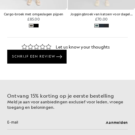
jpen
Joggingbroek van katoen voor dagelijks gebruik
Alledaagse broek met rechte pi
£70.00
£85.00
Ontvang 15% korting op je eerste bestelling
Meld je aan voor aanbiedingen exclusief voor leden, vroege
toegang en beloningen.
Aanmelden
E-mailadres