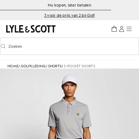
Ga naar de hoofdinhoud
Informatie over toegankelijkheid
Nu kopen, later betalen
3 voor de prijs van 2 bij Golf
Zoeken
Zoeken
Voorspellend zoeken in- of uitschakelen
HOME
/
GOLFKLEDING
/
SHORTS
/
5-POCKET SHORTS