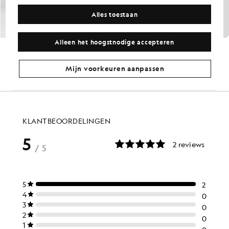
Alles toestaan
Alleen het hoogstnodige accepteren
Lichtgewicht technische korte broek
Course Stretch chino-short
GOLF
GOLF
£70.00
£65.00
Mijn voorkeuren aanpassen