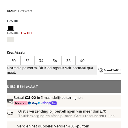
Kleur:
Gitzwart
£75.00
£75.00
£37.00
Kies Maat:
30
32
34
36
38
40
Normale pasvorm. Dit kledingstuk valt normaal qua
MAATTABEL
maat.
KIES EEN MAAT
Betaal
£25.00
in 3 maandelijkse termijnen
Gratis verzending bij bestellingen van meer dan £70
Thuisbezorging en afhaalpunten. Gratis retouneren ruilen.
Verdien het dubbele! Verdien
450
-punten