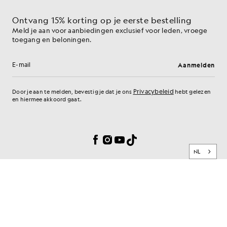
Ontvang 15% korting op je eerste bestelling
Meld je aan voor aanbiedingen exclusief voor leden, vroege
toegang en beloningen.
Aanmelden
E-mailadres
Privacybeleid
Door je aan te melden, bevestig je dat je ons
hebt gelezen
en hiermee akkoord gaat.
Cookievoorkeuren
Facebook
Instagram
YouTube
TikTok
NL
MERK
KLANTENSERVICE
PRIVACY & BEVEILIGING