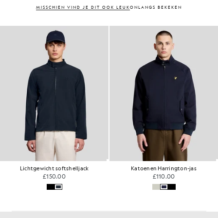
MISSCHIEN VIND JE DIT OOK LEUK
ONLANGS BEKEKEN
Lichtgewicht softshelljack
Katoenen Harrington-jas
£150.00
£110.00