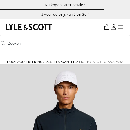
Ga naar de hoofdinhoud
Informatie over toegankelijkheid
Nu kopen, later betalen
3 voor de prijs van 2 bij Golf
Zoeken
Zoeken
Voorspellend zoeken in- of uitschakelen
HOME
/
GOLFKLEDING
/
JASSEN & MANTELS
/
LICHTGEWICHT OPVOUWBAAR 