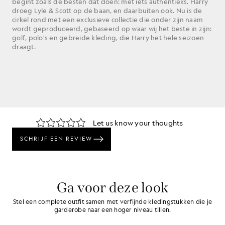
begint zoals de besten dat doen: met iets authentieks. Harry
droeg Lyle & Scott op de baan, en daarbuiten ook. Nu is de
cirkel rond met een exclusieve collectie die onder zijn naam
wordt geproduceerd, gebaseerd op waar wij het beste in zijn:
golf, polo's en gebreide kleding, die Harry het hele seizoen
draagt.
Ga voor deze look
Stel een complete outfit samen met verfijnde kledingstukken die je
garderobe naar een hoger niveau tillen.