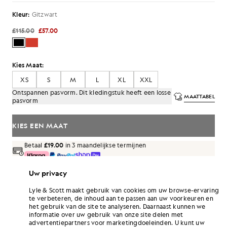
Kleur:
Gitzwart
£115.00
£57.00
Kies Maat:
XS
S
M
L
XL
XXL
Ontspannen pasvorm. Dit kledingstuk heeft een losse
MAATTABEL
pasvorm
KIES EEN MAAT
Betaal
£19.00
in 3 maandelijkse termijnen
Gratis verzending bij bestellingen van meer dan £70
Uw privacy
Thuisbezorging en afhaalpunten. Gratis retouneren ruilen.
Lyle & Scott maakt gebruik van cookies om uw browse-ervaring
Verdien het dubbele! Verdien
342
-punten
te verbeteren, de inhoud aan te passen aan uw voorkeuren en
met deze aankoop.
AANMELDEN
het gebruik van de site te analyseren. Daarnaast kunnen we
6 points = £ 1,00
informatie over uw gebruik van onze site delen met
advertentiepartners voor marketingdoeleinden. U kunt uw
PRODUCTGEGEVENS