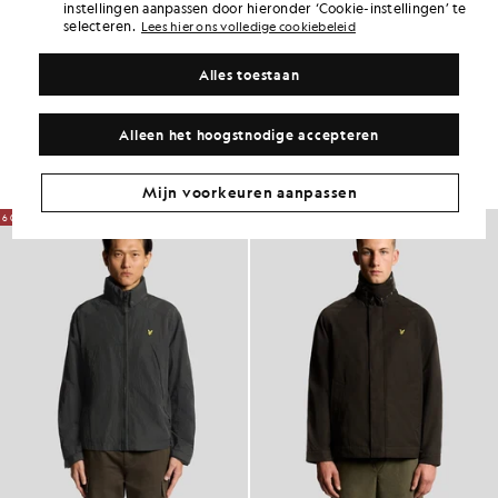
instellingen aanpassen door hieronder ‘Cookie-instellingen’ te
selecteren.
PRODUCTGESCHIKTHEID
Lees hier ons volledige cookiebeleid
SAMENSTELLING EN ONDERHOUD
Alles toestaan
Ga voor deze look
Alleen het hoogstnodige accepteren
Stel een complete outfit samen met verfijnde kledingstukken die je
garderobe naar een hoger niveau tillen.
Mijn voorkeuren aanpassen
60% KORTING
60% KORTING