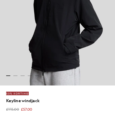
50% KORTING
Keyline windjack
£115.00
£57.00
£57.00