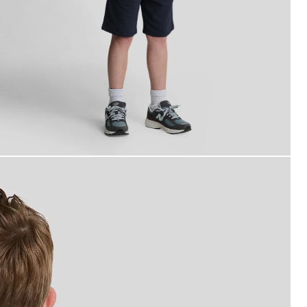
ongen draagt een katoenen T-shirt in marineblauw