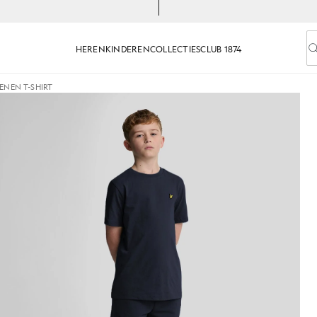
HEREN
KINDEREN
COLLECTIES
CLUB 1874
V
ENEN T-SHIRT
-shirt in marineblauw
Jongen draagt een katoenen T-s