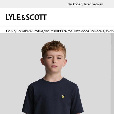
Ga naar de hoofdinhoud
Informatie over toegankelijkheid
Nu kopen, later betalen
Zoeken
HOME
/
JONGENSKLEDING
/
POLOSHIRTS EN T-SHIRTS VOOR JONGENS
/
KATO
Jongen draagt een katoenen T