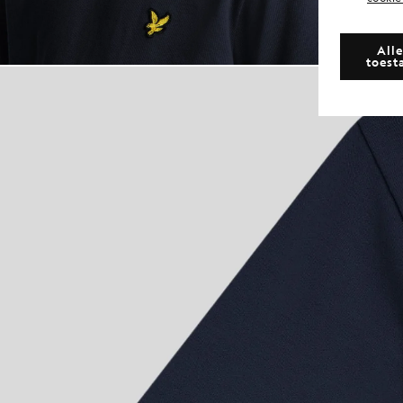
Alle
toest
Jongen draagt 