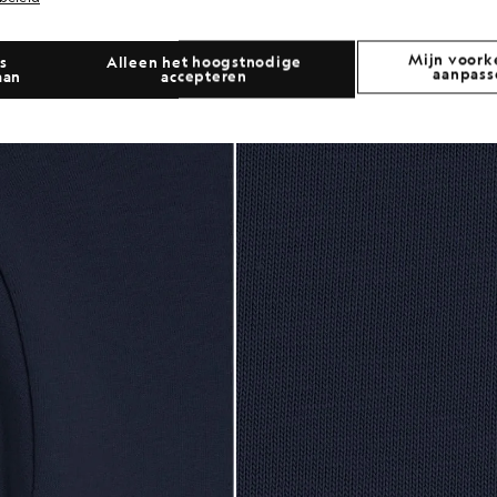
Mijn voork
s
Alleen het hoogstnodige
aanpass
aan
accepteren
een katoenen T-shirt in marineblauw