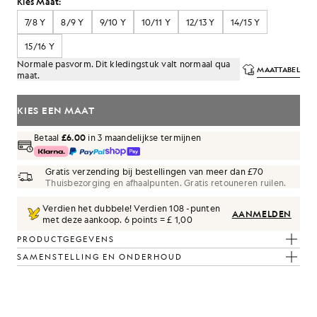
Kies Maat:
7/8 Y
8/9 Y
9/10 Y
10/11 Y
12/13 Y
14/15 Y
15/16 Y
Normale pasvorm. Dit kledingstuk valt normaal qua
MAATTABEL
maat.
KIES EEN MAAT
Betaal
£6.00
in 3 maandelijkse termijnen
Gratis verzending bij bestellingen van meer dan £70
Thuisbezorging en afhaalpunten. Gratis retouneren ruilen.
Verdien het dubbele! Verdien
108
-punten
AANMELDEN
met deze aankoop.
6 points = £ 1,00
PRODUCTGEGEVENS
SAMENSTELLING EN ONDERHOUD