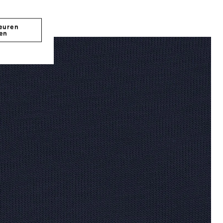
euren
en
Jongen draagt een katoenen T-shirt in marin