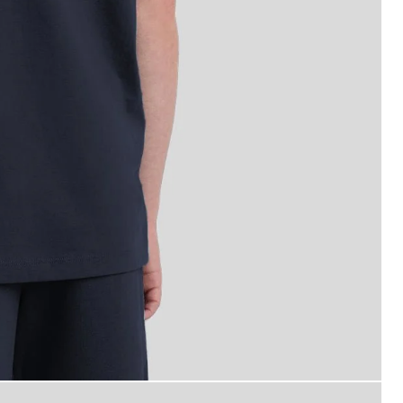
-shirt in marineblauw
Jongen draagt een katoenen T-s