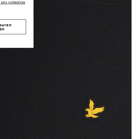
 ons volledige
euren
en