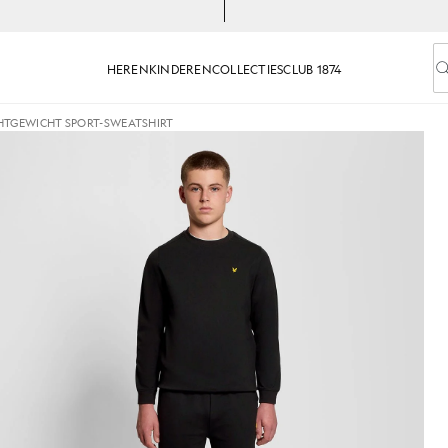
HEREN
KINDEREN
COLLECTIES
CLUB 1874
V
HTGEWICHT SPORT-SWEATSHIRT
port-sweatshirt in gitzwart
Man draagt een lichtgewicht sp