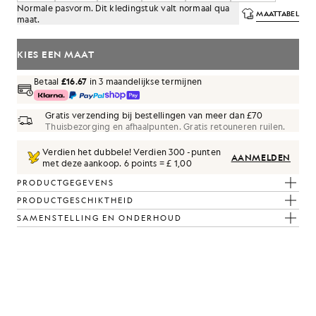
Normale pasvorm. Dit kledingstuk valt normaal qua
MAATTABEL
maat.
KIES EEN MAAT
Betaal
£16.67
in 3 maandelijkse termijnen
Gratis verzending bij bestellingen van meer dan £70
Thuisbezorging en afhaalpunten. Gratis retouneren ruilen.
Verdien het dubbele! Verdien
300
-punten
AANMELDEN
met deze aankoop.
6 points = £ 1,00
PRODUCTGEGEVENS
PRODUCTGESCHIKTHEID
SAMENSTELLING EN ONDERHOUD