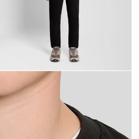
an draagt een lichtgewicht sport-sweatshirt in gitzwart