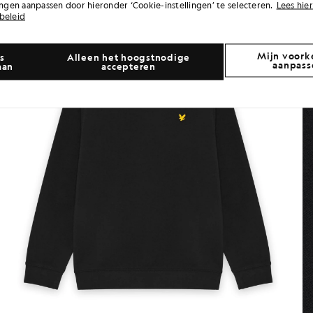
lingen aanpassen door hieronder ‘Cookie-instellingen’ te selecteren.
Lees hier
beleid
Mijn voork
s
Alleen het hoogstnodige
aanpass
aan
accepteren