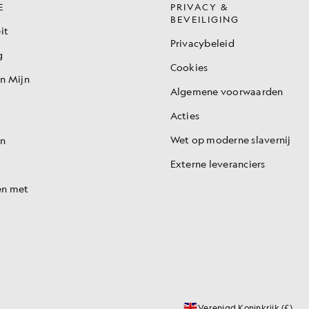
E
PRIVACY &
BEVEILIGING
it
Privacybeleid
g
Cookies
en Mijn
Algemene voorwaarden
Acties
Wet op moderne slavernij
en
Externe leveranciers
en met
Verenigd Koninkrijk (£)