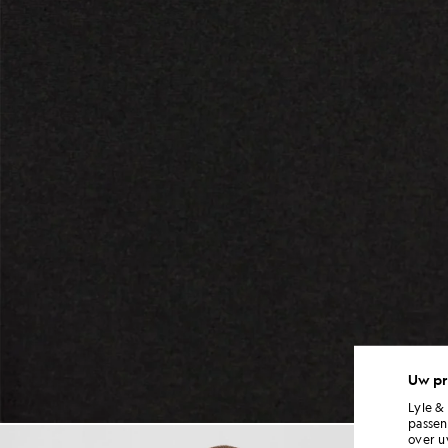
Uw pr
Lyle &
passen
Man draagt een lichtgewicht s
over u