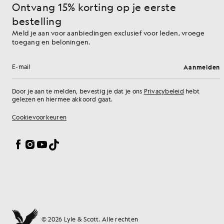
Ontvang 15% korting op je eerste
bestelling
Meld je aan voor aanbiedingen exclusief voor leden, vroege
toegang en beloningen.
Aanmelden
E-mailadres
Door je aan te melden, bevestig je dat je ons
Privacybeleid
hebt
gelezen en hiermee akkoord gaat.
Cookievoorkeuren
Facebook
Instagram
YouTube
TikTok
© 2026 Lyle & Scott. Alle rechten