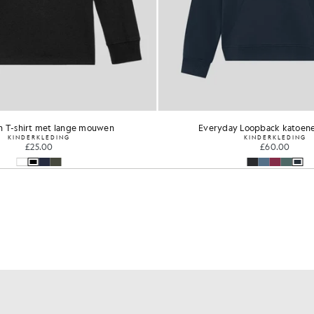
n T-shirt met lange mouwen
Everyday Loopback katoen
KINDERKLEDING
KINDERKLEDING
£25.00
£60.00