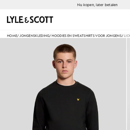
Ga naar de hoofdinhoud
Informatie over toegankelijkheid
Nu kopen, later betalen
Zoeken
HOME
/
JONGENSKLEDING
/
HOODIES EN SWEATSHIRTS VOOR JONGENS
/
LIC
Man draagt een lichtgewicht s