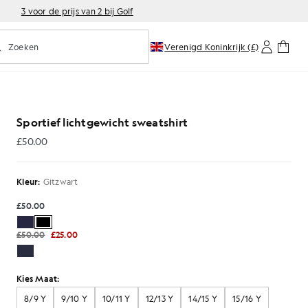
3 voor de prijs van 2 bij Golf
Zoeken
Verenigd Koninkrijk (£)
oorspellend zoeken in- of uitschakelen
ort-sweatshirt in gitzwart
Sportief lichtgewicht sweatshirt
£50.00
£50.00
Kleur:
Gitzwart
£50.00
£50.00
£25.00
Kies Maat:
8/9 Y
9/10 Y
10/11 Y
12/13 Y
14/15 Y
15/16 Y