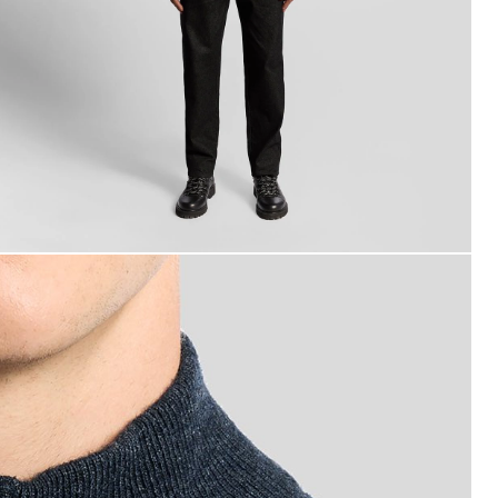
erentrui van lamswolmix met 1/4-ritssluiting in donkerbla