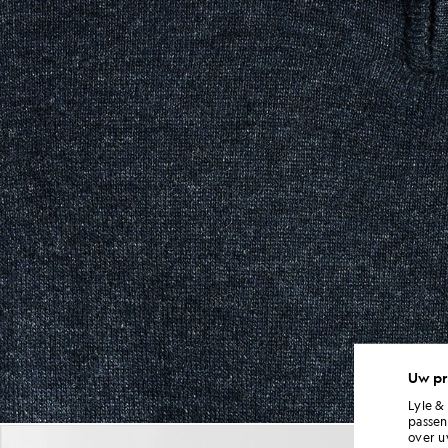
Uw pr
Lyle &
passen
Herentrui van lamswolmix met 
over u