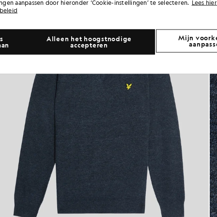
lingen aanpassen door hieronder ‘Cookie-instellingen’ te selecteren.
Lees hier
beleid
Mijn voork
s
Alleen het hoogstnodige
aanpass
aan
accepteren