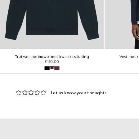
g
Vest met ritssluiting van een lamswolmix
£100.00