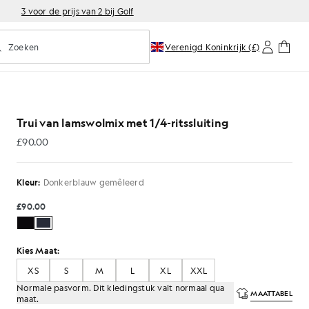
3 voor de prijs van 2 bij Golf
Zoeken
Verenigd Koninkrijk (£)
oorspellend zoeken in- of uitschakelen
/4-ritssluiting in donkerblauw gemêleerd
Trui van lamswolmix met 1/4-ritssluiting
£90.00
£90.00
Kleur:
Donkerblauw gemêleerd
£90.00
Kies Maat:
XS
S
M
L
XL
XXL
Normale pasvorm. Dit kledingstuk valt normaal qua
MAATTABEL
maat.