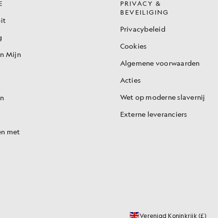
E
PRIVACY &
BEVEILIGING
it
Privacybeleid
g
Cookies
en Mijn
Algemene voorwaarden
Acties
Wet op moderne slavernij
en
Externe leveranciers
en met
Verenigd Koninkrijk (£)