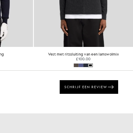
g van een lamswolmix
Trui van katoen en merinowol met 1/4-ritsslu
.00
£85.00