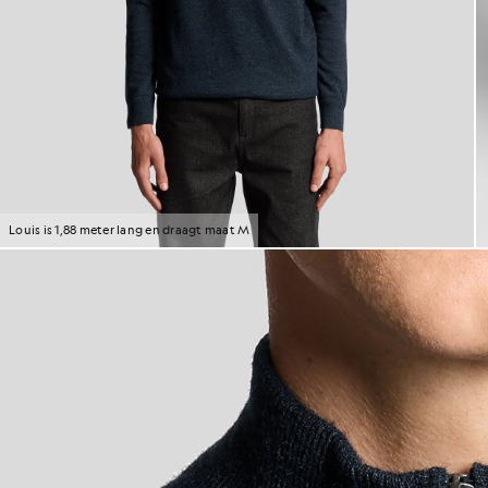
Louis is 1,88 meter lang en draagt maat M
H