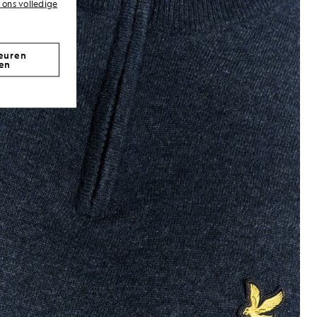
 ons volledige
euren
en