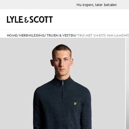
Ga naar de hoofdinhoud
Informatie over toegankelijkheid
Nu kopen, later betalen
Zoeken
HOME
/
HERENKLEDING
/
TRUIEN & VESTEN
/
TRUI MET 1/4 RITS VAN LAMSW
Herentrui van lamswolmix met 