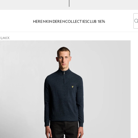
HEREN
KINDEREN
COLLECTIES
CLUB 1874
V
OLMIX
1/4-ritssluiting in donkerblauw gemêleerd
Herentrui van lamswolmix met 1