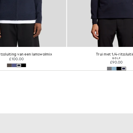
Trui met 1/4-ritssluiting
Vest met ritssluitin
GOLF
£100
£90.00