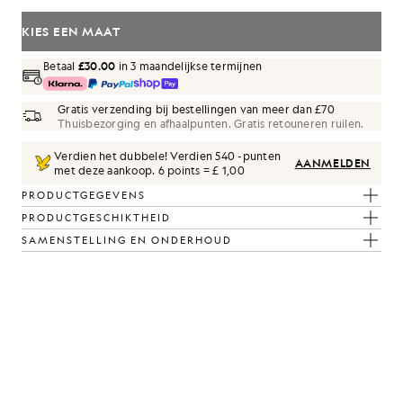
KIES EEN MAAT
Betaal
£30.00
in 3 maandelijkse termijnen
Gratis verzending bij bestellingen van meer dan £70
Thuisbezorging en afhaalpunten. Gratis retouneren ruilen.
Verdien het dubbele! Verdien
540
-punten
AANMELDEN
met deze aankoop.
6 points = £ 1,00
PRODUCTGEGEVENS
uw gemêleerd
PRODUCTGESCHIKTHEID
SAMENSTELLING EN ONDERHOUD