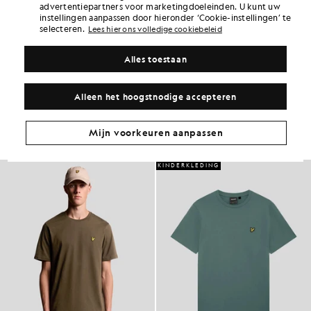
advertentiepartners voor marketingdoeleinden. U kunt uw
6 points = £ 1,00
instellingen aanpassen door hieronder ‘Cookie-instellingen’ te
PRODUCTGEGEVENS
selecteren.
Lees hier ons volledige cookiebeleid
PRODUCTGESCHIKTHEID
Alles toestaan
SAMENSTELLING EN ONDERHOUD
Ga voor deze look
Alleen het hoogstnodige accepteren
Stel een complete outfit samen met verfijnde kledingstukken die je
garderobe naar een hoger niveau tillen.
Mijn voorkeuren aanpassen
KINDERKLEDING