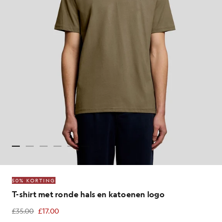
50% KORTING
T-shirt met ronde hals en katoenen logo
£35.00
£17.00
£17.00