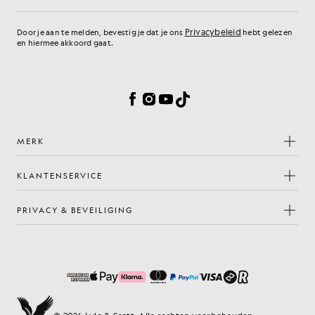
E-mailadres
Privacybeleid
Door je aan te melden, bevestig je dat je ons
hebt gelezen
en hiermee akkoord gaat.
Cookievoorkeuren
Facebook
Instagram
YouTube
TikTok
MERK
KLANTENSERVICE
PRIVACY & BEVEILIGING