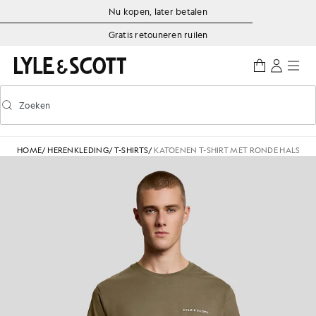
Ga naar de hoofdinhoud
Informatie over toegankelijkheid
Nu kopen, later betalen
Gratis retouneren ruilen
Zoeken
Zoeken
Voorspellend zoeken in- of uitschakelen
HOME
/
HERENKLEDING
/
T-SHIRTS
/
KATOENEN T-SHIRT MET RONDE HALS EN