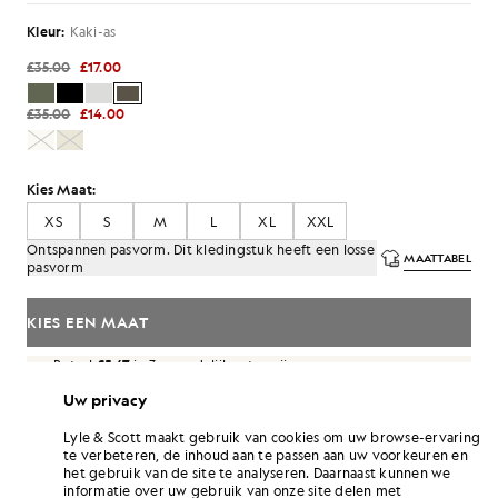
Kleur:
Kaki-as
£35.00
£17.00
£35.00
£14.00
Kies Maat:
XS
S
M
L
XL
XXL
Ontspannen pasvorm. Dit kledingstuk heeft een losse
MAATTABEL
pasvorm
KIES EEN MAAT
Betaal
£5.67
in 3 maandelijkse termijnen
Uw privacy
Gratis verzending bij bestellingen van meer dan £70
Thuisbezorging en afhaalpunten. Gratis retouneren ruilen.
Lyle & Scott maakt gebruik van cookies om uw browse-ervaring
te verbeteren, de inhoud aan te passen aan uw voorkeuren en
het gebruik van de site te analyseren. Daarnaast kunnen we
Verdien het dubbele! Verdien
102
-punten
informatie over uw gebruik van onze site delen met
met deze aankoop.
AANMELDEN