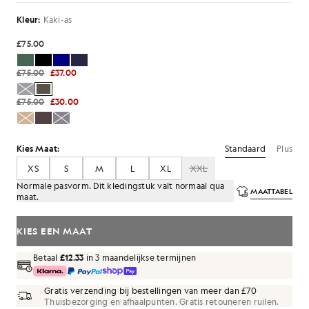
Kleur:
Kaki-as
£75.00
£75.00
£37.00
£75.00
£30.00
Standaard
Plus
Kies Maat:
XS
S
M
L
XL
XXL
Normale pasvorm. Dit kledingstuk valt normaal qua
MAATTABEL
maat.
KIES EEN MAAT
Betaal
£12.33
in 3 maandelijkse termijnen
Gratis verzending bij bestellingen van meer dan £70
Thuisbezorging en afhaalpunten. Gratis retouneren ruilen.