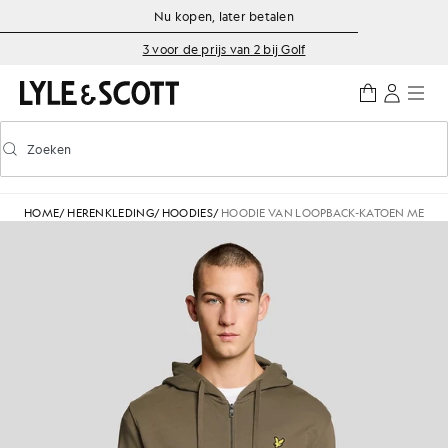
Ga naar de hoofdinhoud
Informatie over toegankelijkheid
Nu kopen, later betalen
3 voor de prijs van 2 bij Golf
Zoeken
Zoeken
Voorspellend zoeken in- of uitschakelen
HOME
/
HERENKLEDING
/
HOODIES
/
HOODIE VAN LOOPBACK-KATOEN MET D