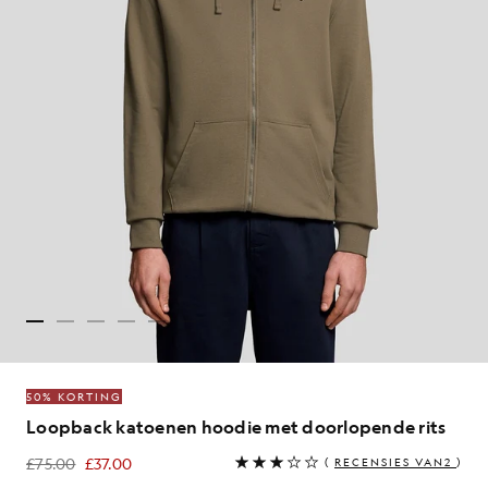
50% KORTING
Loopback katoenen hoodie met doorlopende rits
£75.00
£37.00
(
RECENSIES VAN2
)
£37.00