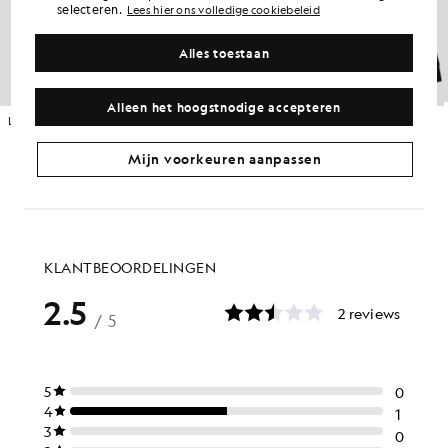
selecteren.
Lees hier ons volledige cookiebeleid
Alles toestaan
Alleen het hoogstnodige accepteren
Loopback katoenen hoodie met doorlopende rits
Loopback katoenen hoodie met doorlopende rits
£75.00
GROOT & LANG
£75.00
Mijn voorkeuren aanpassen