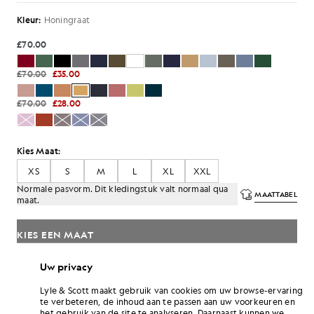
Kleur:
Honingraat
£70.00
£70.00
£35.00
£70.00
£28.00
Kies Maat:
XS
S
M
L
XL
XXL
Normale pasvorm. Dit kledingstuk valt normaal qua
MAATTABEL
maat.
KIES EEN MAAT
Betaal
£11.67
in 3 maandelijkse termijnen
Uw privacy
Lyle & Scott maakt gebruik van cookies om uw browse-ervaring
Gratis verzending bij bestellingen van meer dan £70
te verbeteren, de inhoud aan te passen aan uw voorkeuren en
Thuisbezorging en afhaalpunten. Gratis retouneren ruilen.
het gebruik van de site te analyseren. Daarnaast kunnen we