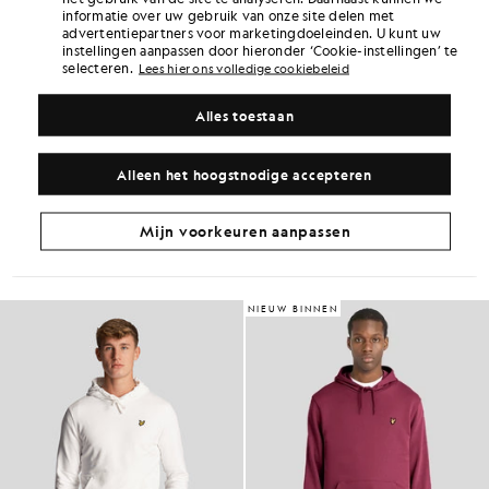
informatie over uw gebruik van onze site delen met
Verdien het dubbele! Verdien
210
-punten
advertentiepartners voor marketingdoeleinden. U kunt uw
met deze aankoop.
AANMELDEN
instellingen aanpassen door hieronder ‘Cookie-instellingen’ te
6 points = £ 1,00
selecteren.
Lees hier ons volledige cookiebeleid
PRODUCTGEGEVENS
Alles toestaan
PRODUCTGESCHIKTHEID
SAMENSTELLING EN ONDERHOUD
Alleen het hoogstnodige accepteren
Ga voor deze look
Mijn voorkeuren aanpassen
Stel een complete outfit samen met verfijnde kledingstukken die je
garderobe naar een hoger niveau tillen.
NIEUW BINNEN