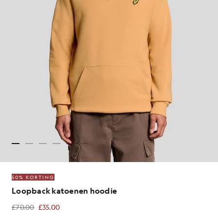
50% KORTING
Loopback katoenen hoodie
£70.00
£35.00
£35.00