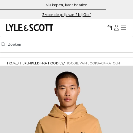
Ga naar de hoofdinhoud
Informatie over toegankelijkheid
Nu kopen, later betalen
3 voor de prijs van 2 bij Golf
Zoeken
Zoeken
Voorspellend zoeken in- of uitschakelen
HOME
/
HERENKLEDING
/
HOODIES
/
HOODIE VAN LOOPBACK-KATOEN