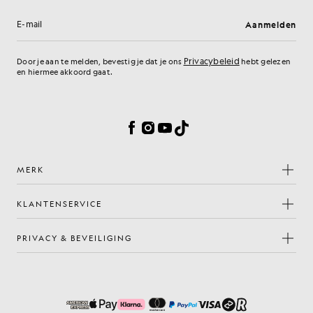
Aanmelden
E-mailadres
Privacybeleid
Door je aan te melden, bevestig je dat je ons
hebt gelezen
en hiermee akkoord gaat.
Cookievoorkeuren
Facebook
Instagram
YouTube
TikTok
MERK
KLANTENSERVICE
PRIVACY & BEVEILIGING