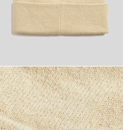
uts van merinowolmix in grijs-taupe