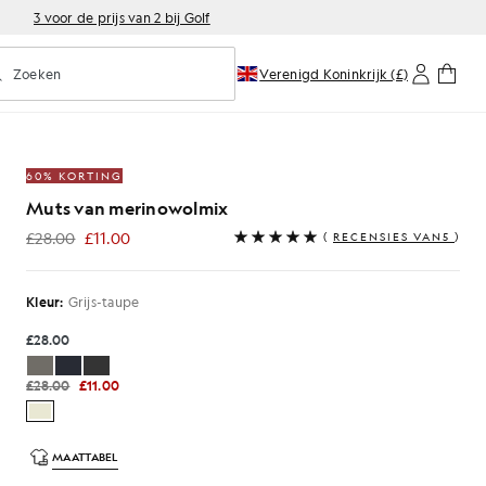
3 voor de prijs van 2 bij Golf
Zoeken
Verenigd Koninkrijk (£)
oorspellend zoeken in- of uitschakelen
-taupe
60% KORTING
Muts van merinowolmix
£28.00
£11.00
(
RECENSIES VAN5
)
£11.00
Kleur:
Grijs-taupe
£28.00
£28.00
£11.00
MAATTABEL