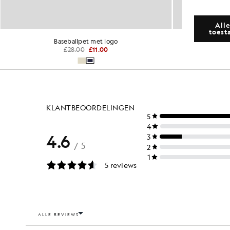
Alle
toest
Baseballpet met logo
M
£28.00
£11.00