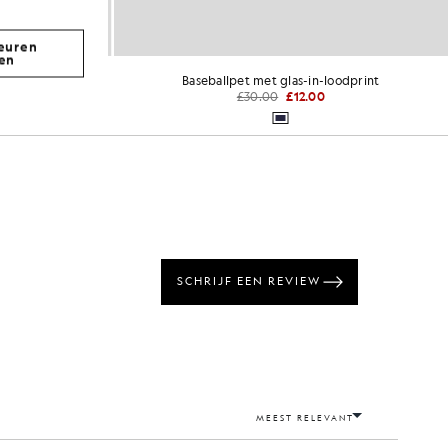
euren
en
go
Baseballpet met glas-in-loodprint
£30.00
£12.00