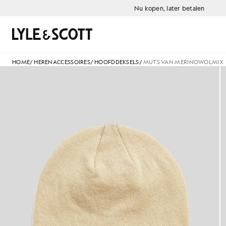
Ga naar de hoofdinhoud
Informatie over toegankelijkheid
Nu kopen, later betalen
Zoeken
HOME
/
HERENACCESSOIRES
/
HOOFDDEKSELS
/
MUTS VAN MERINOWOLMIX
Muts van merinowolmix in grij