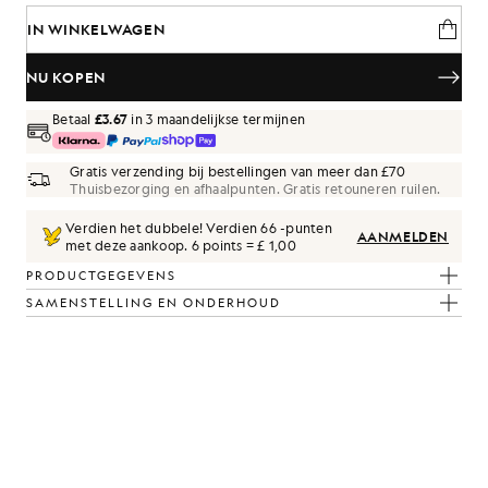
IN WINKELWAGEN
NU KOPEN
Betaal
£3.67
in 3 maandelijkse termijnen
Gratis verzending bij bestellingen van meer dan £70
Thuisbezorging en afhaalpunten. Gratis retouneren ruilen.
Verdien het dubbele! Verdien
66
-punten
AANMELDEN
met deze aankoop.
6 points = £ 1,00
PRODUCTGEGEVENS
SAMENSTELLING EN ONDERHOUD