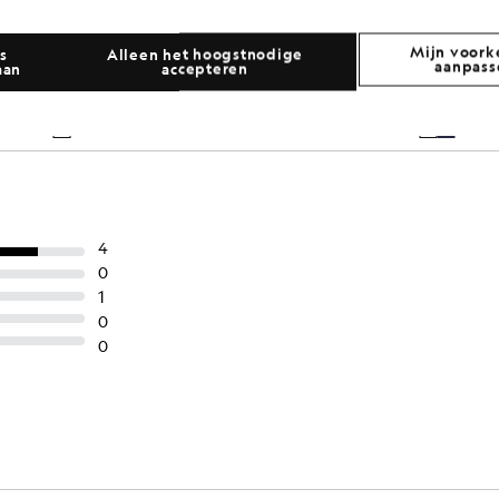
Mijn voork
s
Alleen het hoogstnodige
aanpass
aan
accepteren
uts met logo-opdruk
Baseballpet met lo
£30.00
£12.00
£28.00
£11.00