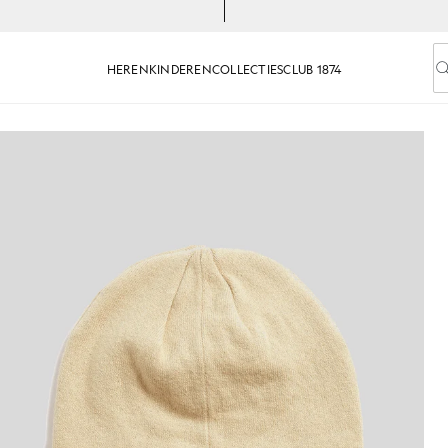
HEREN
KINDEREN
COLLECTIES
CLUB 1874
V
s-taupe
Muts van merinowolmix in grijs