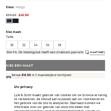
Kleur:
Indigo
£90.00
£45.00
Kies Maat:
Taille
30
32
34
36
38
Slim Fit. Dit kledingstuk heeft een strakkere pasvorm
MAATTABEL
KIES EEN MAAT
Betaal
£15.00
in 3 maandelijkse termijnen
Uw privacy
Gratis verzending bij bestellingen van meer dan £70
Thuisbezorging en afhaalpunten. Gratis retouneren ruilen.
Lyle & Scott maakt gebruik van cookies om uw browse-ervaring
te verbeteren, de inhoud aan te passen aan uw voorkeuren en
Verdien het dubbele! Verdien
270
-punten
het gebruik van de site te analyseren. Daarnaast kunnen we
met deze aankoop.
AANMELDEN
informatie over uw gebruik van onze site delen met
6 points = £ 1,00
advertentiepartners voor marketingdoeleinden. U kunt uw