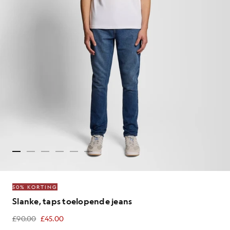
50% KORTING
Slanke, taps toelopende jeans
£90.00
£45.00
£45.00