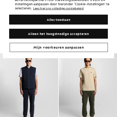
instellingen aanpassen door hieronder ‘Cookie-instellingen’ te
PRODUCTGEGEVENS
selecteren.
Lees hier ons volledige cookiebeleid
PRODUCTGESCHIKTHEID
SAMENSTELLING EN ONDERHOUD
Alles toestaan
Ga voor deze look
Alleen het hoogstnodige accepteren
Stel een complete outfit samen met verfijnde kledingstukken die je
garderobe naar een hoger niveau tillen.
Mijn voorkeuren aanpassen