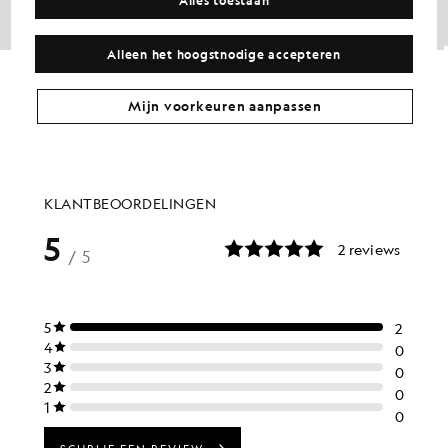
Alleen het hoogstnodige accepteren
Katoenen T-shirt met ronde hals
Sport-T-shirt
£31.00
£30.00
+26
+5
Mijn voorkeuren aanpassen