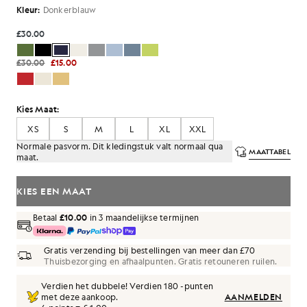
Kleur:
Donkerblauw
£30.00
£30.00
£15.00
Kies Maat:
XS
S
M
L
XL
XXL
Normale pasvorm. Dit kledingstuk valt normaal qua
MAATTABEL
maat.
KIES EEN MAAT
Betaal
£10.00
in 3 maandelijkse termijnen
Gratis verzending bij bestellingen van meer dan £70
Thuisbezorging en afhaalpunten. Gratis retouneren ruilen.
Verdien het dubbele! Verdien
180
-punten
met deze aankoop.
AANMELDEN