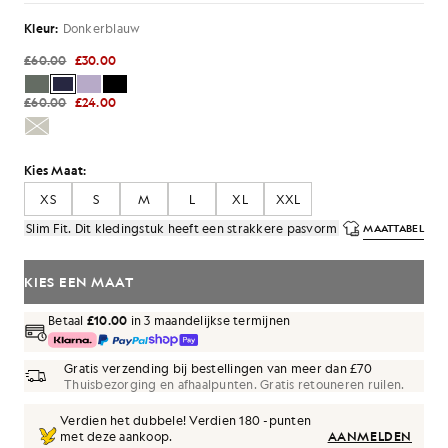
Kleur:
Donkerblauw
£60.00
£30.00
£60.00
£24.00
Kies Maat:
XS
S
M
L
XL
XXL
Slim Fit. Dit kledingstuk heeft een strakkere pasvorm
MAATTABEL
KIES EEN MAAT
Betaal
£10.00
in 3 maandelijkse termijnen
Gratis verzending bij bestellingen van meer dan £70
Thuisbezorging en afhaalpunten. Gratis retouneren ruilen.
Verdien het dubbele! Verdien
180
-punten
met deze aankoop.
AANMELDEN