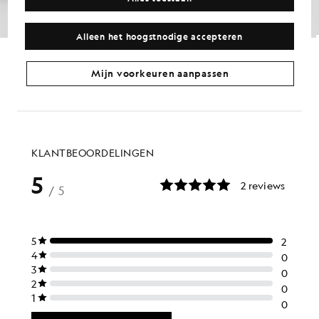
Alleen het hoogstnodige accepteren
Sporttape-trainingsbroek
Katoenen korte sweatbroek
£65.00
£50.00
Mijn voorkeuren aanpassen
+6