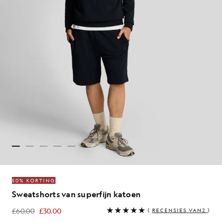
50% KORTING
Sweatshorts van superfijn katoen
£60.00
£30.00
(
RECENSIES VAN2
)
£30.00