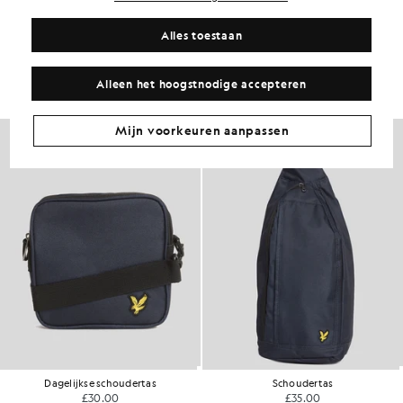
Alles toestaan
Ga voor deze look
Stel een complete outfit samen met verfijnde kledingstukken die je
garderobe naar een hoger niveau tillen.
Alleen het hoogstnodige accepteren
Mijn voorkeuren aanpassen
Dagelijkse schoudertas
Schoudertas
£30.00
£35.00