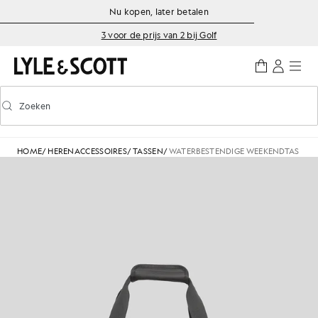
Ga naar de hoofdinhoud
Informatie over toegankelijkheid
Nu kopen, later betalen
3 voor de prijs van 2 bij Golf
Zoeken
Zoeken
Voorspellend zoeken in- of uitschakelen
HOME
/
HERENACCESSOIRES
/
TASSEN
/
WATERBESTENDIGE WEEKENDTAS