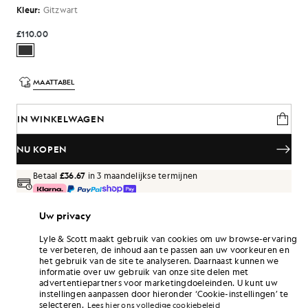
Kleur:
Gitzwart
£110.00
MAATTABEL
IN WINKELWAGEN
NU KOPEN
Betaal
£36.67
in 3 maandelijkse termijnen
Gratis verzending bij bestellingen van meer dan £70
Uw privacy
Thuisbezorging en afhaalpunten. Gratis retouneren ruilen.
Lyle & Scott maakt gebruik van cookies om uw browse-ervaring
Verdien het dubbele! Verdien
660
-punten
te verbeteren, de inhoud aan te passen aan uw voorkeuren en
met deze aankoop.
AANMELDEN
het gebruik van de site te analyseren. Daarnaast kunnen we
6 points = £ 1,00
informatie over uw gebruik van onze site delen met
advertentiepartners voor marketingdoeleinden. U kunt uw
PRODUCTGEGEVENS
instellingen aanpassen door hieronder ‘Cookie-instellingen’ te
SAMENSTELLING EN ONDERHOUD
selecteren.
Lees hier ons volledige cookiebeleid