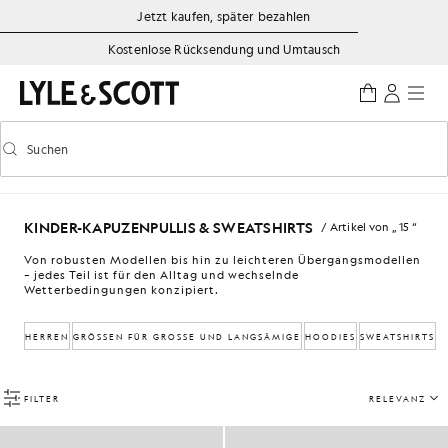
Zum Hauptinhalt springen
Informationen zur Barrierefreiheit
Jetzt kaufen, später bezahlen
Kostenlose Rücksendung und Umtausch
Suchen
Suchen
Vorausschauende Suche ein-/ausschalten
KINDER-KAPUZENPULLIS & SWEATSHIRTS
/ Artikel von „ 15 “
Von robusten Modellen bis hin zu leichteren Übergangsmodellen
– jedes Teil ist für den Alltag und wechselnde
Wetterbedingungen konzipiert.
HERREN
GRÖSSEN FÜR GROSSE UND LANGSÄMIGE
HOODIES
SWEATSHIRTS
FILTER
RELEVANZ