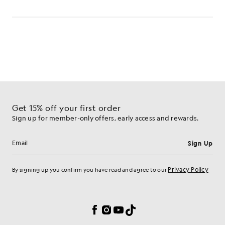
Erhalten Sie 15 % Rabatt auf Ihre erste Bestellung
Melden Sie sich an, um exklusive Angebote für Mitglieder,
Vorabzugang und Prämien zu erhalten.
Anmelden
E-Mail-Adresse
Mit Ihrer Anmeldung bestätigen Sie, dass Sie unsere
Datenschutzerklärung
gelesen haben und ihr zustimmen.
Cookie-Einstellungen
Facebook
Instagram
YouTube
TikTok