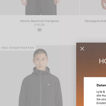
Hawick Baumwoll-Karojacke
Gesteppte Midl
£115.00
NEU EINGETROFFEN
NEU EINGETRO
HO
Werd
Daten
Neuheite
für Mi
Lyle &
die Nu
Sie un
Einste