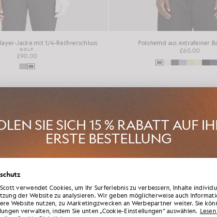
ayer-Jacke mit 1/4-Reißverschluss
Polohemd aus extrafeiner 
GOLF
£60.00
£90.00
FFEN
NEU EINGETROFFEN
LEN SIE SICH 15 % RABATT AUF I
ERSTE BESTELLUNG
en Sie Mitglied im „ Lyle & Scott “-Club und erfahren Sie als Erste vo
schutz
n der neuen Saison, Kooperationen und saisonalen Sonderverkäufen
tglieder sowie von einem einzigartigen Willkommenscode mit 15 % 
 Scott verwendet Cookies, um Ihr Surferlebnis zu verbessern, Inhalte individ
tzung der Website zu analysieren. Wir geben möglicherweise auch Informati
sere Website nutzen, zu Marketingzwecken an Werbepartner weiter. Sie kön
llungen verwalten, indem Sie unten „Cookie-Einstellungen“ auswählen.
Lesen 