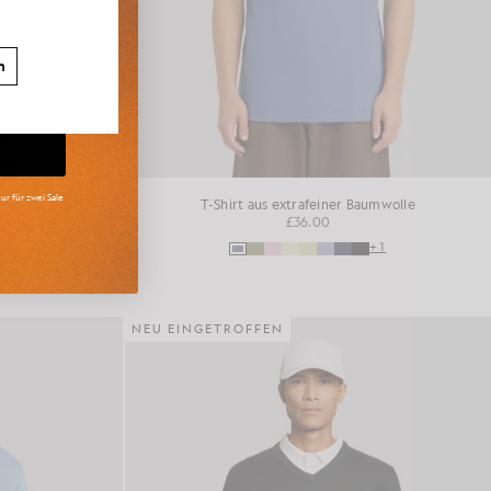
n
ur für zwei Sale
dhalsausschnitt
T-Shirt aus extrafeiner Baumwolle
£36.00
+16
+1
NEU EINGETROFFEN