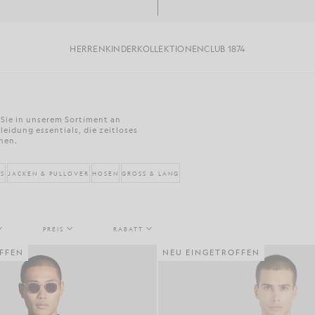
HERREN
KINDER
KOLLEKTIONEN
CLUB 1874
 Sie in unserem Sortiment an
leidung essentials, die zeitloses
nen.
TS
JACKEN & PULLOVER
HOSEN
GROSS & LANG
PREIS
RABATT
FFEN
NEU EINGETROFFEN