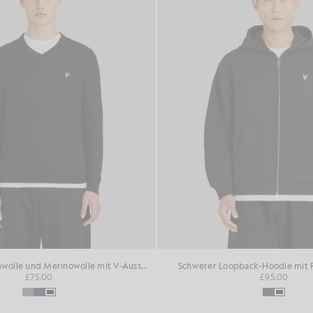
Pullover aus Baumwolle und Merinowolle mit V-Ausschnitt
Schwerer Loopback-Hoodie mit R
£75.00
£95.00