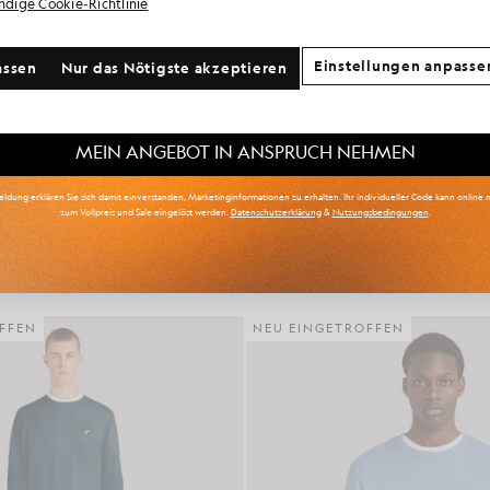
ändige Cookie-Richtlinie
re Kommunikationspräferenzen?
Einstellungen anpasse
assen
Nur das Nötigste akzeptieren
oß & Lang
Kinderbekleidung
Golf
MEIN ANGEBOT IN ANSPRUCH NEHMEN
ldung erklären Sie sich damit einverstanden, Marketinginformationen zu erhalten. Ihr individueller Code kann online n
emd mit Fair-Isle-Muster
Sweatshirt aus Baumwolle mit Run
zum Vollpreis und Sale eingelöst werden.
Datenschutzerklärung
&
Nutzungsbedingungen
.
£85.00
£65.00
FFEN
NEU EINGETROFFEN