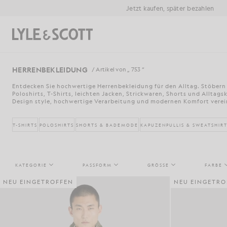
Zum Hauptinhalt springen
Informationen zur Barrierefreiheit
Jetzt kaufen, später bezahlen
Suchen
HERRENBEKLEIDUNG
/ Artikel von „ 753 “
Entdecken Sie hochwertige Herrenbekleidung für den Alltag. Stöbern
Poloshirts, T-Shirts, leichten Jacken, Strickwaren, Shorts und Alltagsk
Design style, hochwertige Verarbeitung und modernen Komfort verei
T-SHIRTS
POLOSHIRTS
SHORTS & BADEMODE
KAPUZENPULLIS & SWEATSHIR
KATEGORIE
PASSFORM
GRÖSSE
FARBE
NEU EINGETROFFEN
NEU EINGETRO