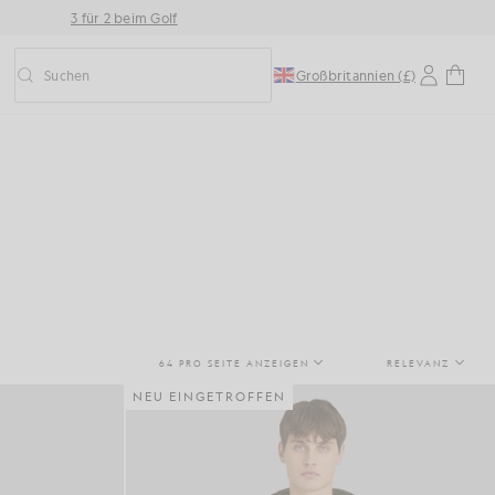
3 für 2 beim Golf
Suchen
Großbritannien (£)
Vorausschauende Suche ein-/ausschalten
64 PRO SEITE ANZEIGEN
RELEVANZ
NEU EINGETROFFEN