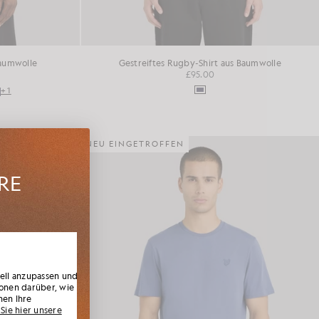
Baumwolle
Gestreiftes Rugby-Shirt aus Baumwolle
£95.00
+1
NEU EINGETROFFEN
HRE
n den
 exklusiv
Rabatt.
uell anzupassen und
onen darüber, wie
nen Ihre
Sie hier unsere