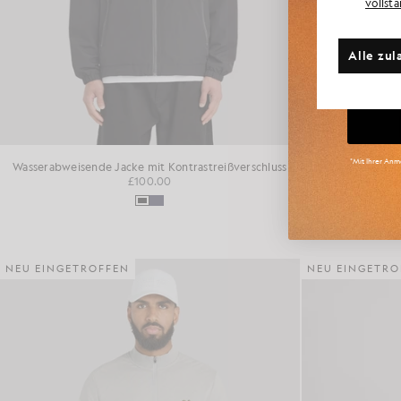
vollst
Weite
Alle zul
Gr
*Mit Ihrer Anme
Wasserabweisende Jacke mit Kontrastreißverschluss
Poloh
£100.00
NEU EINGETROFFEN
NEU EINGETRO