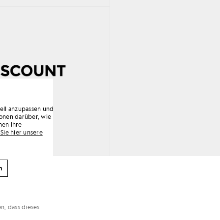
uell anzupassen und
onen darüber, wie
nen Ihre
en
Sie hier unsere
n
n, dass dieses