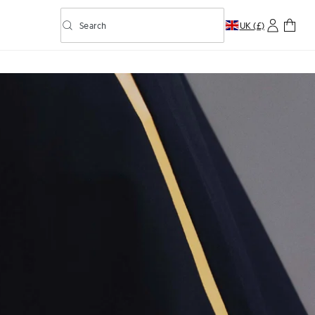
Search
UK (£)
Toggle predictive search