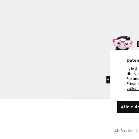
Daten
Lyle &
die Nu
Sie un
Hier überprüf
Einste
vollst
Alle zul
Als Student e