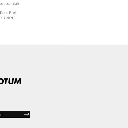
s essentials
lären Preis
hr sparen.
en