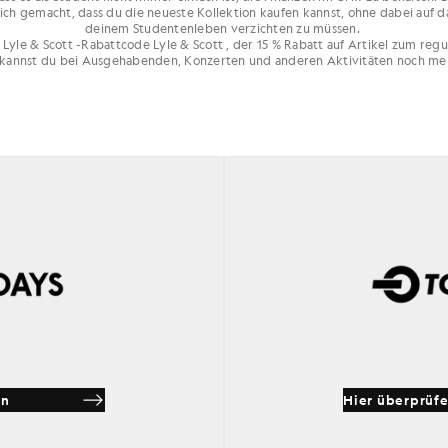
ich gemacht, dass du die neueste Kollektion kaufen kannst, ohne dabei auf da
deinem Studentenleben verzichten zu müssen.
Lyle & Scott -Rabattcode Lyle & Scott , der 15 % Rabatt auf Artikel zum regu
kannst du bei Ausgehabenden, Konzerten und anderen Aktivitäten noch me
en
Hier überprüf