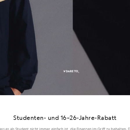
Studenten- und 16–26-Jahre-Rabatt
ass es als Student nicht immer einfach ist, die Finanzen im Griff zu behalten.