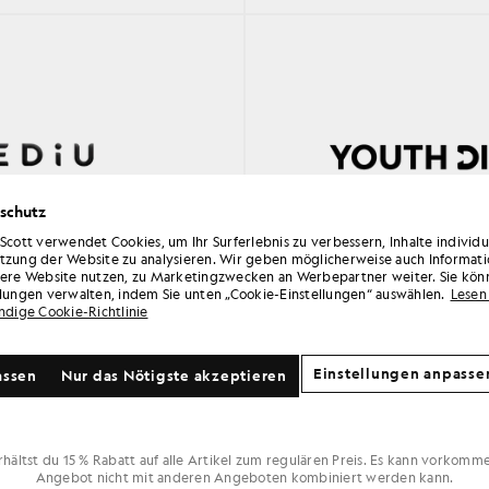
schutz
 Scott verwendet Cookies, um Ihr Surferlebnis zu verbessern, Inhalte individ
tzung der Website zu analysieren. Wir geben möglicherweise auch Informati
sere Website nutzen, zu Marketingzwecken an Werbepartner weiter. Sie kön
en
Hier überprüf
llungen verwalten, indem Sie unten „Cookie-Einstellungen“ auswählen.
Lesen 
ändige Cookie-Richtlinie
Einstellungen anpasse
assen
Nur das Nötigste akzeptieren
ALLGEMEINE GESCHÄFTSBEDINGUNGEN
rhältst du 15 % Rabatt auf alle Artikel zum regulären Preis. Es kann vorkomme
Angebot nicht mit anderen Angeboten kombiniert werden kann.