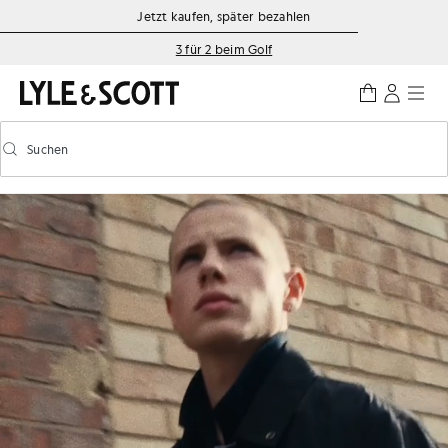
Zum Hauptinhalt springen
Informationen zur Barrierefreiheit
Jetzt kaufen, später bezahlen
3 für 2 beim Golf
Suchen
Suchen
Vorausschauende Suche ein-/ausschalten