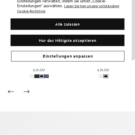
Einstellungen verwalten, indem Sie unten „Cookie-
Einstellungen“ auswählen.
Lesen Sie hier unsere vollständige
Cookie-Richtlinie
Alle zulassen
Nur das Nötigste akzeptieren
Einstellungen anpassen
Alltags-T-Shirt aus Baumwolle mit Rundhalsausschnitt
T-Shirt aus ultraweicher Baumwollmischung
T-Shirt mit „Broadcaster“-Motiv auf dem Rücken
£35.00
£35.00