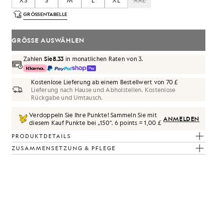
XS
S
M
L
XL
XXL
GRÖSSENTABELLE
GRÖSSE AUSWÄHLEN
Zahlen
Sie8.33
in monatlichen Raten von 3.
Kostenlose Lieferung ab einem Bestellwert von 70 £
Lieferung nach Hause und Abholstellen. Kostenlose
Rückgabe und Umtausch.
Verdoppeln Sie Ihre Punkte! Sammeln Sie mit
ANMELDEN
diesem Kauf Punkte bei „
150
“.
6 points = 1,00 £
PRODUKTDETAILS
ZUSAMMENSETZUNG & PFLEGE