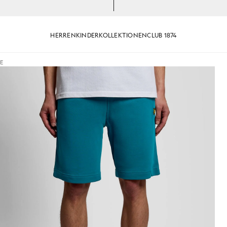
HERREN
KINDER
KOLLEKTIONEN
CLUB 1874
E
orts in der Lagune
Mann trägt Baumwoll-Sweatshor