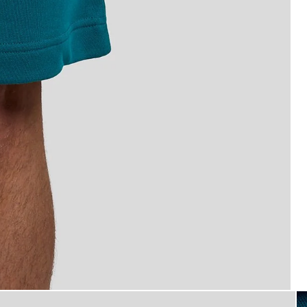
flat_shot
orts in der Lagune