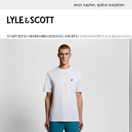
Zum Hauptinhalt springen
Informationen zur Barrierefreiheit
Jetzt kaufen, später bezahlen
Suchen
STARTSEITE
/
HERRENBEKLEIDUNG
/
SHORTS
/
SWEATSHORTS AUS BAUMWOLL
Mann trägt Baumwoll-Sweatsh