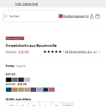
3 für 2 beim Golf
Suchen
Großbritannien (£)
Vorausschauende Suche ein-/ausschalten
ts in der Lagune
50% RABATT
Sweatshorts aus Baumwolle
£50.00
£25.00
(
REZENSIONEN ZU „5
“ )
£25.00
Farbe:
Lagune
£50.00
£50.00
£25.00
Größe Auswählen: