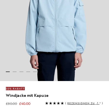
50% RABATT
Windjacke mit Kapuze
£80.00
£40.00
(
REZENSIONEN ZU „1
“ )
£40.00