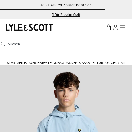
Zum Hauptinhalt springen
Informationen zur Barrierefreiheit
Jetzt kaufen, später bezahlen
3 für 2 beim Golf
Suchen
Suchen
Vorausschauende Suche ein-/ausschalten
STARTSEITE
/
JUNGENBEKLEIDUNG
/
JACKEN & MÄNTEL FÜR JUNGEN
/
WINDJ