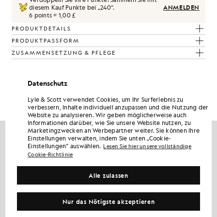
diesem Kauf Punkte bei „
240
“.
ANMELDEN
6 points = 1,00 £
PRODUKTDETAILS
PRODUKTPASSFORM
ZUSAMMENSETZUNG & PFLEGE
So sieht der Look aus
Datenschutz
Stellen Sie Ihr komplettes Outfit aus raffinierten Stücken zusammen,
Lyle & Scott verwendet Cookies, um Ihr Surferlebnis zu
die Ihre Garderobe aufwerten.
verbessern, Inhalte individuell anzupassen und die Nutzung der
Website zu analysieren. Wir geben möglicherweise auch
Informationen darüber, wie Sie unsere Website nutzen, zu
Marketingzwecken an Werbepartner weiter. Sie können Ihre
Einstellungen verwalten, indem Sie unten „Cookie-
Einstellungen“ auswählen.
Lesen Sie hier unsere vollständige
Cookie-Richtlinie
Alle zulassen
Nur das Nötigste akzeptieren