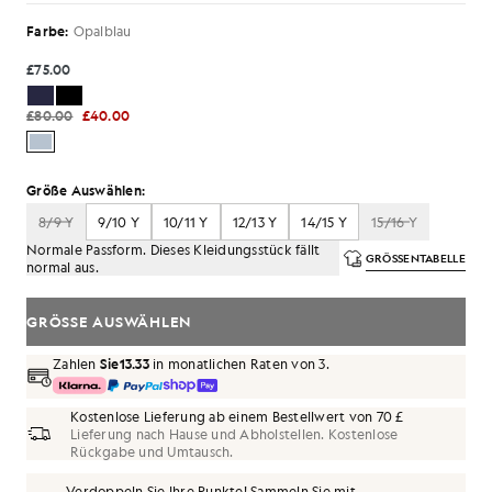
Farbe:
Opalblau
£75.00
£80.00
£40.00
Größe Auswählen:
8/9 Y
9/10 Y
10/11 Y
12/13 Y
14/15 Y
15/16 Y
Normale Passform. Dieses Kleidungsstück fällt
GRÖSSENTABELLE
normal aus.
GRÖSSE AUSWÄHLEN
Zahlen
Sie13.33
in monatlichen Raten von 3.
Kostenlose Lieferung ab einem Bestellwert von 70 £
Lieferung nach Hause und Abholstellen. Kostenlose
Rückgabe und Umtausch.
Verdoppeln Sie Ihre Punkte! Sammeln Sie mit