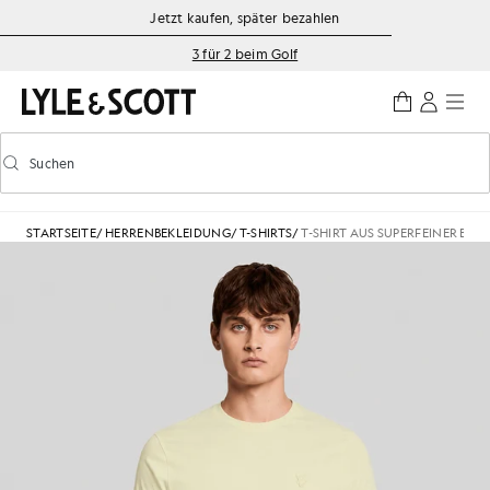
Zum Hauptinhalt springen
Informationen zur Barrierefreiheit
Jetzt kaufen, später bezahlen
3 für 2 beim Golf
Suchen
Suchen
Vorausschauende Suche ein-/ausschalten
STARTSEITE
/
HERRENBEKLEIDUNG
/
T-SHIRTS
/
T-SHIRT AUS SUPERFEINER BA