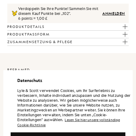
Verdoppeln Sie Ihre Punkte! Sammeln Sie mit
diesem Kauf Punkte bei „
102
“.
ANMELDEN
6 points = 1,00 £
PRODUKTDETAILS
PRODUKTPASSFORM
ZUSAMMENSETZUNG & PFLEGE
REFRAMED
Datenschutz
ReFramed Lyle & Scott durch eine raffiniertere Linse. Die Kollektion
ist als eigenständige Garderobe konzipiert, wobei jedes Teil für sich
Lyle & Scott verwendet Cookies, um Ihr Surferlebnis zu
allein überzeugt, die gesamte Kollektion jedoch am besten zur
verbessern, Inhalte individuell anzupassen und die Nutzung der
Geltung kommt, wenn die Teile miteinander kombiniert werden.
Website zu analysieren. Wir geben möglicherweise auch
Informationen darüber, wie Sie unsere Website nutzen, zu
Die Silhouetten sind modern und präzise. Hemden und Hosen
Marketingzwecken an Werbepartner weiter. Sie können Ihre
zeichnen sich durch eine maßgeschneiderte Ästhetik aus, während
Einstellungen verwalten, indem Sie unten „Cookie-
leichte Oberbekleidung und raffinierte Strickwaren für
Einstellungen“ auswählen.
Lesen Sie hier unsere vollständige
Vielseitigkeit über die gesamte Saison hinweg sorgen.
Cookie-Richtlinie
Die Farbgebung ist zurückhaltend und zeitgemäß. Neutrale Töne
und Mineralfarben bilden die Grundlage, ergänzt durch dezente