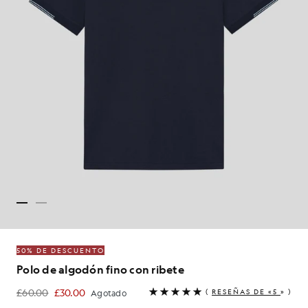
50% DE DESCUENTO
Polo de algodón fino con ribete
£60.00
£30.00
(
RESEÑAS DE «5
» )
Agotado
£30.00