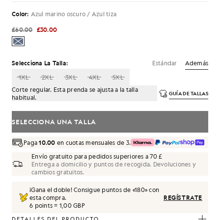
Color:
Azul marino oscuro / Azul tiza
£60.00
£30.00
Estándar
Además
Selecciona La Talla:
1XL
2XL
3XL
4XL
5XL
Corte regular. Esta prenda se ajusta a la talla
GUÍA DE TALLAS
habitual.
SELECCIONA UNA TALLA
Paga
10.00
en cuotas mensuales de 3.
Envío gratuito para pedidos superiores a 70 £
Entrega a domicilio y puntos de recogida. Devoluciones y
cambios gratuitos.
¡Gana el doble! Consigue puntos de «
180
» con
esta compra.
REGÍSTRATE
6 points = 1,00 GBP
DETALLES DEL PRODUCTO