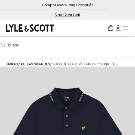
Saltar al contenido principal
Información de accesibilidad
Compra ahora, paga después
3 por 2 en Golf
Buscar
Buscar
Activar/desactivar la búsqueda predictiva
INICIO
/
TALLAS GRANDES
/
POLO DE ALGODÓN FINO CON RIBETE