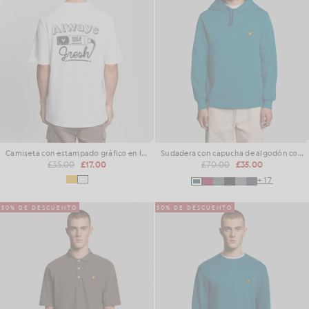
Camiseta con estampado gráfico en la espalda
Sudadera con capucha de algodón con forro polar
£35.00
£17.00
£70.00
£35.00
+17
50% DE DESCUENTO
50% DE DESCUENTO