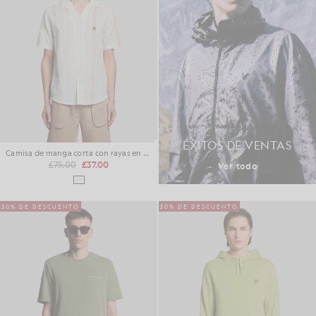
ÉXITOS DE VENTAS
Camisa de manga corta con rayas en zigzag
£75.00
£37.00
Ver todo
50% DE DESCUENTO
50% DE DESCUENTO