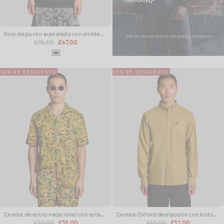
Polo de punto acanalado con emblema
£95.00
£47.00
50% DE DESCUENTO
50% DE DESCUENTO
Camisa de estilo vacacional con estampado floral
Camisa Oxford de algodón con botones
£70.00
£35.00
£65.00
£32.00