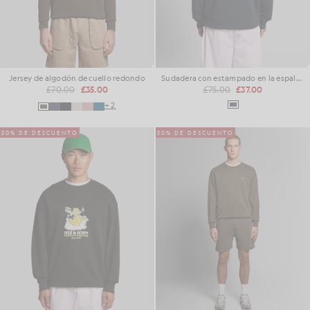
Jersey de algodón de cuello redondo
Sudadera con estampado en la espalda
£70.00
£35.00
£75.00
£37.00
+2
50% DE DESCUENTO
50% DE DESCUENTO