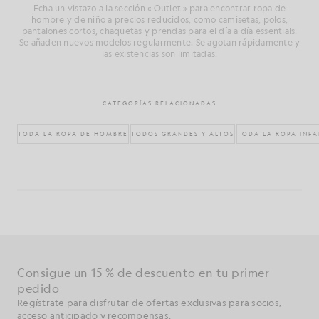
Echa un vistazo a la sección « Outlet » para encontrar ropa de
hombre y de niño a precios reducidos, como camisetas, polos,
pantalones cortos, chaquetas y prendas para el día a día essentials.
Se añaden nuevos modelos regularmente. Se agotan rápidamente y
las existencias son limitadas.
CATEGORÍAS RELACIONADAS
TODA LA ROPA DE HOMBRE
TODOS GRANDES Y ALTOS
TODA LA ROPA INFA
Consigue un 15 % de descuento en tu primer
pedido
Regístrate para disfrutar de ofertas exclusivas para socios,
acceso anticipado y recompensas.