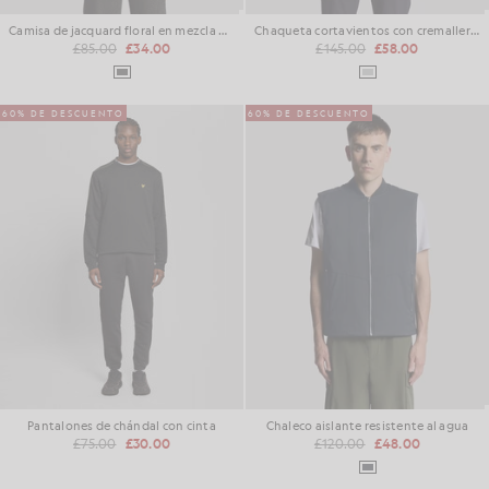
Camisa de jacquard floral en mezcla de viscosa
Chaqueta cortavientos con cremallera de 1/4
£85.00
£34.00
£145.00
£58.00
60% DE DESCUENTO
60% DE DESCUENTO
Pantalones de chándal con cinta
Chaleco aislante resistente al agua
£75.00
£30.00
£120.00
£48.00