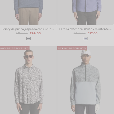
Jersey de punto jaspeado con cuello redondo
Camisa exterior aislante y resistente al agua
£110.00
£44.00
£130.00
£52.00
60% DE DESCUENTO
60% DE DESCUENTO