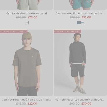
Camisa de rizo con efecto panal
Camisa de estilo resort con estampado de peces de colores
£70.00
£35.00
£70.00
£35.00
50% DE DESCUENTO
50% DE DESCUENTO
Camiseta de algodón de lavado grueso
Pantalones cortos deportivos de algodón superfino
£45.00
£22.00
£60.00
£30.00