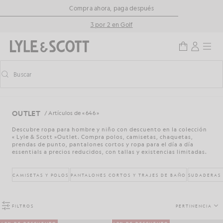
Saltar al contenido principal
Información de accesibilidad
Compra ahora, paga después
3 por 2 en Golf
Buscar
Buscar
Activar/desactivar la búsqueda predictiva
OUTLET
/ Artículos de « 646 »
Descubre ropa para hombre y niño con descuento en la colección
« Lyle & Scott »Outlet. Compra polos, camisetas, chaquetas,
prendas de punto, pantalones cortos y ropa para el día a día
essentials a precios reducidos, con tallas y existencias limitadas.
CAMISETAS Y POLOS
PANTALONES CORTOS Y TRAJES DE BAÑO
SUDADERAS 
FILTROS
PERTINENCIA