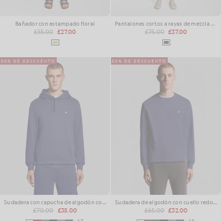
Bañador con estampado floral
Pantalones cortos a rayas de mezcla de lino
£55.00
£27.00
£75.00
£37.00
50% DE DESCUENTO
50% DE DESCUENTO
Sudadera con capucha de algodón con forro polar
Sudadera de algodón con cuello redondo
£70.00
£35.00
£65.00
£32.00