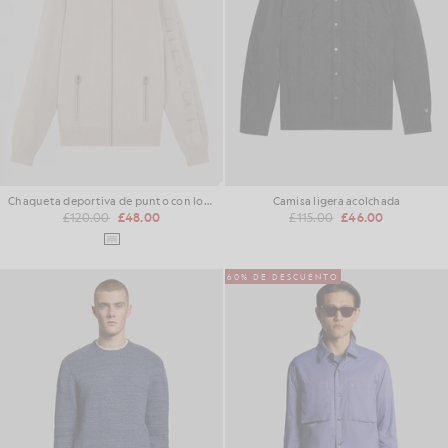
Chaqueta deportiva de punto con logo en malla
Camisa ligera acolchada
£120.00
£48.00
£115.00
£46.00
60% DE DESCUENTO