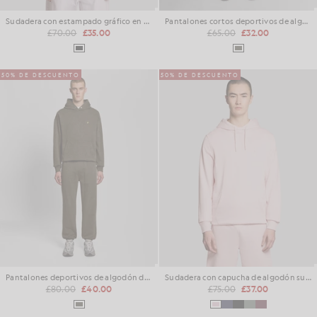
Sudadera con estampado gráfico en el pecho
Pantalones cortos deportivos de algodón lavado grueso
£70.00
£35.00
£65.00
£32.00
50% DE DESCUENTO
50% DE DESCUENTO
Pantalones deportivos de algodón de lavado grueso
Sudadera con capucha de algodón superfino con tejido de rizo.
£80.00
£40.00
£75.00
£37.00