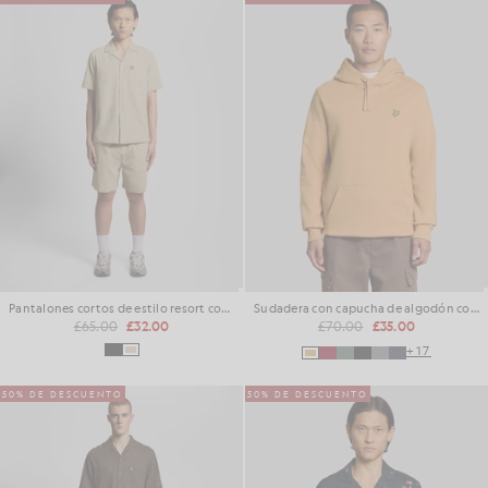
Pantalones cortos de estilo resort con textura
Sudadera con capucha de algodón con forro polar
£65.00
£32.00
£70.00
£35.00
+17
50% DE DESCUENTO
50% DE DESCUENTO