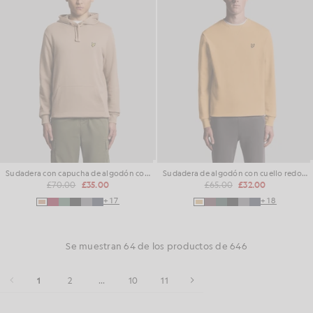
Sudadera con capucha de algodón con forro polar
Sudadera de algodón con cuello redondo
£70.00
£35.00
£65.00
£32.00
+17
+18
Se muestran 64 de los productos de 646
1
2
...
10
11