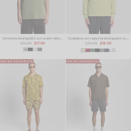
Camiseta de algodón con cuello redondo y logo en cursiva
Sudadera con capucha de algodón con forro polar
£35.00
£17.00
£70.00
£35.00
+17
50% DE DESCUENTO
50% DE DESCUENTO