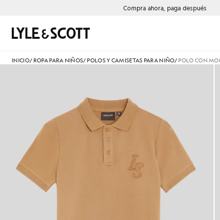
Saltar al contenido principal
Información de accesibilidad
Compra ahora, paga después
Buscar
INICIO
/
ROPA PARA NIÑOS
/
POLOS Y CAMISETAS PARA NIÑO
/
POLO CON MO
Niño con polo con el monogram