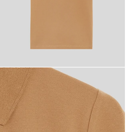
iño con polo con el monograma de L&S en color «Tigers Ey