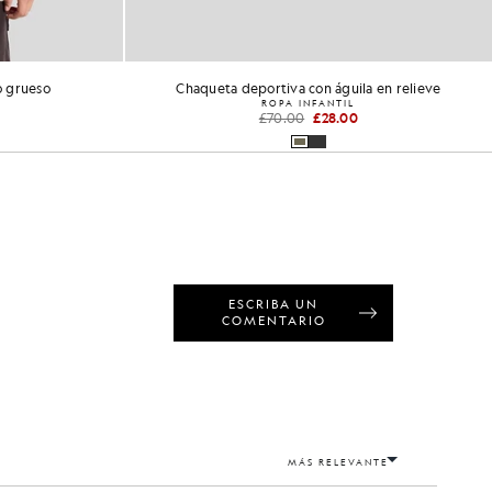
 en relieve
Sudadera de fútbol
ROPA INFANTIL
£60.00
£24.00