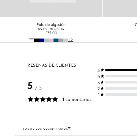
Chaqueta Tonal Eagle
Camiset
ROPA INFANTIL
£90.00
£36.00