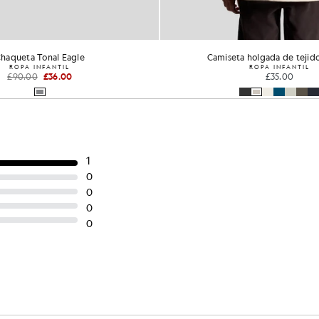
a holgada de tejido grueso
Chaqueta deportiva con águila
ROPA INFANTIL
ROPA INFANTIL
£35.00
£70.00
£28.00