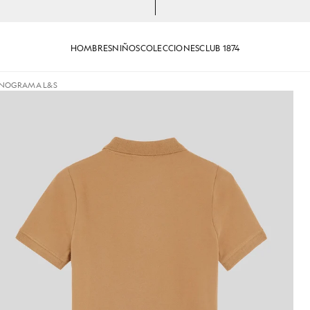
HOMBRES
NIÑOS
COLECCIONES
CLUB 1874
NOGRAMA L&S
a de L&S en color «Tigers Eye»
Niño con polo con el monograma