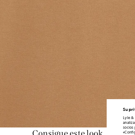
Su pr
Lyle &
analiz
socios
Consigue este look
«Confi