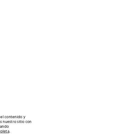
 el contenido y
s nuestro sitio con
nando
mpleta
.