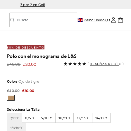
3 por 2 en Golf
Buscar
Reino Unido (£)
Activar/desactivar la búsqueda predictiva
 de L&S en color «Tigers Eye»
50% DE DESCUENTO
Polo con el monograma de L&S
£40.00
£20.00
(
RESEÑAS DE «1
» )
£20.00
Color:
Ojo de tigre
£40.00
£20.00
Selecciona La Talla:
7/8 Y
8/9 Y
9/10 Y
10/11 Y
12/13 Y
14/15 Y
15/16 Y