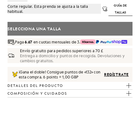
GUÍA DE
Corte regular. Esta prenda se ajusta a la talla
habitual.
TALLAS
SELECCIONA UNA TALLA
Paga
6.67
en cuotas mensuales de 3.
Envío gratuito para pedidos superiores a 70 £
Entrega a domicilio y puntos de recogida. Devoluciones y
cambios gratuitos.
¡Gana el doble! Consigue puntos de «
132
» con
e»
REGÍSTRATE
esta compra.
6 points = 1,00 GBP
DETALLES DEL PRODUCTO
COMPOSICIÓN Y CUIDADOS