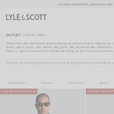
Aller directement au contenu principal
Informations sur l'accessibilité
Achetez maintenant, payez plus tard
Rechercher
OUTLET
/ Articles « 644 »
Découvrez des vêtements pour hommes et enfants à prix réduits sur L
polos, des t-shirts, des vestes, des pulls, des shorts et des vêtements 
réduits, dans une sélection limitée de tailles et de stocks disponibles.
T-SHIRTS ET POLOS
SHORTS ET MAILLOTS DE BAIN
SWEATS À CAPUCHE ET 
CATÉGORIE
TAILLE
COULEUR
PRIX
60% DE RÉDUCTION
60% DE RÉDUC