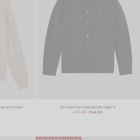
go en résille
Surchemise matelassée légère
£115.00
£46.00