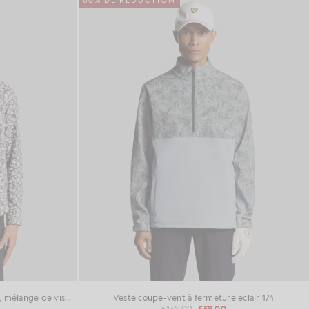
60% DE RÉDUCTION
Chemise en jacquard à motifs floraux, mélange de viscose
Veste coupe-vent à fermeture éclair 1/4
£145.00
£58.00