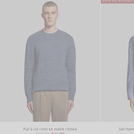
60% DE RÉDUC
Pull à col rond en maille chinée
Surchemis
£110.00
£44.00