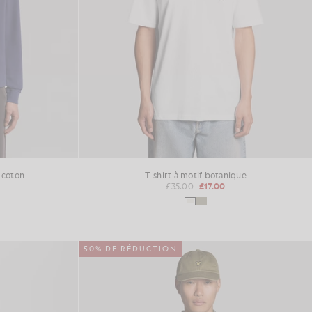
 coton
T-shirt à motif botanique
£35.00
£17.00
50% DE RÉDUCTION