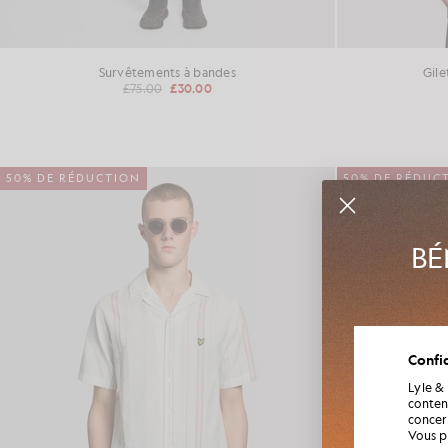
Survêtements à bandes
Gile
£75.00
£30.00
50% DE RÉDUCTION
50% DE RÉDUC
BÉ
Rejoigne
Confid
de la s
Lyle &
conten
concern
Vous p