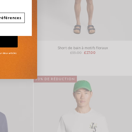
références
Loopback
Short de bain à motifs floraux
£55.00
£27.00
r deux articles
50% DE RÉDUCTION