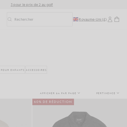
3 pour le prix de 2 au golf
Rechercher
Royaume-Uni (£)
Activer/désactiver la recherche prédictive
 POUR ENFANTS
ACCESSOIRES
AFFICHER 64 PAR PAGE
PERTINENCE
60% DE RÉDUCTION