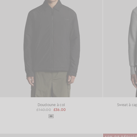
Doudoune à col
Sweat à cap
£140.00
£56.00