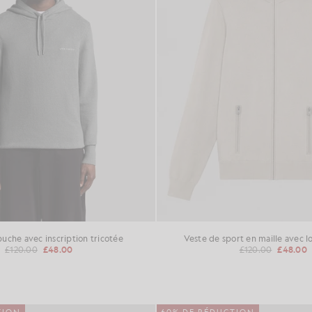
uche avec inscription tricotée
Veste de sport en maille avec lo
£120.00
£48.00
£120.00
£48.00