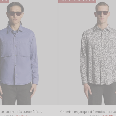
TION
60% DE RÉDUCTION
e isolante résistante à l'eau
£130.00
£52.00
£85.00
£34.00