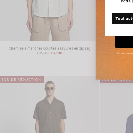
notre 
Avez-v
Tout aut
Gr
Chemise à manches courtes à rayures en zigzag
T-shirt à col 
£75.00
£37.00
*En vous inscr
50% DE RÉDUCTION
50% DE RÉDUC