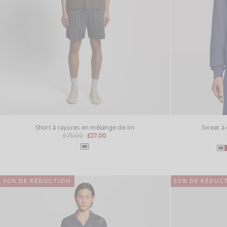
Short à rayures en mélange de lin
Sweat à
£75.00
£37.00
50% DE RÉDUCTION
50% DE RÉDUC