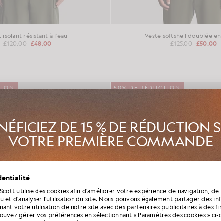
t isolant résistant à l'eau
Veste softshell doublée en
£120.00
£48.00
£125.00
£50.00
TION
50% DE RÉDUCTION
NÉFICIEZ DE 15 % DE RÉDUCTION 
VOTRE PREMIÈRE COMMANDE
z le Club Lyle & Scott et soyez parmi les premiers à découvrir les n
entialité
aison, les collaborations et les soldes saisonniers réservés aux membre
qu’un code de bienvenue exclusif vous offrant 15 % de réduction.
 Scott utilise des cookies afin d'améliorer votre expérience de navigation, de 
u et d'analyser l'utilisation du site. Nous pouvons également partager des in
ant votre utilisation de notre site avec des partenaires publicitaires à des f
ouvez gérer vos préférences en sélectionnant « Paramètres des cookies » ci-