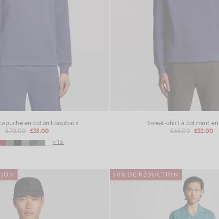
 capuche en coton Loopback
Sweat-shirt à col rond en
£70.00
£35.00
£65.00
£32.00
+15
TION
50% DE RÉDUCTION