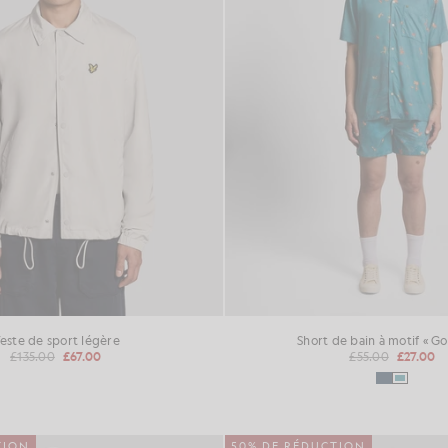
este de sport légère
Short de bain à motif « Go
£135.00
£67.00
£55.00
£27.00
TION
50% DE RÉDUCTION