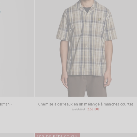
ldfish »
Chemise à carreaux en lin mélangé à manches courtes
£70.00
£35.00
50% DE RÉDUCTION