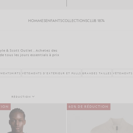
HOMMES
ENFANTS
COLLECTIONS
CLUB 1874
yle & Scott Outlet . Achetez des
de tous les jours essentials à prix
SWEATSHIRTS
VÊTEMENTS D'EXTÉRIEUR ET PULLS
GRANDES TAILLES
VÊTEMENTS
RÉDUCTION
TION
60% DE RÉDUCTION