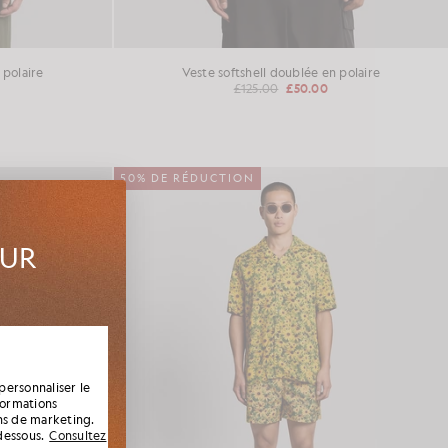
 polaire
Veste softshell doublée en polaire
£125.00
£50.00
50% DE RÉDUCTION
SUR
ouveautés
s, ainsi
personnaliser le
formations
ins de marketing.
dessous.
Consultez