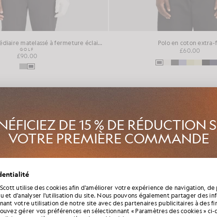
Vêtement intermédiaire matelassé à fermeture éclair 1/4
Polo en coton extra-f
GOLF
£60.00
£90.00
NOUVEAUTÉS
NÉFICIEZ DE 15 % DE RÉDUCTION 
VOTRE PREMIÈRE COMMANDE
z le Club Lyle & Scott et soyez parmi les premiers à découvrir les n
entialité
aison, les collaborations et les soldes saisonniers réservés aux membre
qu’un code de bienvenue exclusif vous offrant 15 % de réduction.
 Scott utilise des cookies afin d'améliorer votre expérience de navigation, de 
u et d'analyser l'utilisation du site. Nous pouvons également partager des in
ant votre utilisation de notre site avec des partenaires publicitaires à des f
ouvez gérer vos préférences en sélectionnant « Paramètres des cookies » ci-