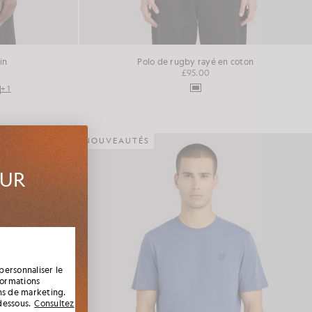
in
Polo de rugby rayé en coton
£95.00
+1
NOUVEAUTÉS
SUR
ouveautés
s, ainsi
personnaliser le
formations
ins de marketing.
dessous.
Consultez