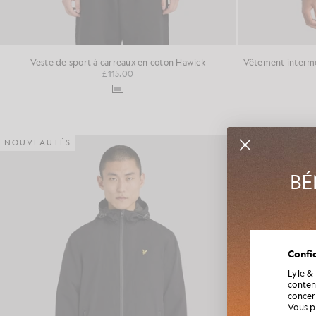
Veste de sport à carreaux en coton Hawick
£115.00
NOUVEAUTÉS
NOUVEAUTÉS
BÉ
Rejoigne
Confid
de la s
Lyle &
conten
concern
Vous p