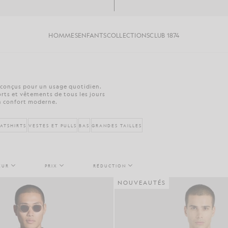
HOMMES
ENFANTS
COLLECTIONS
CLUB 1874
conçus pour un usage quotidien.
orts et vêtements de tous les jours
un confort moderne.
ATSHIRTS
VESTES ET PULLS
BAS
GRANDES TAILLES
EUR
PRIX
RÉDUCTION
NOUVEAUTÉS