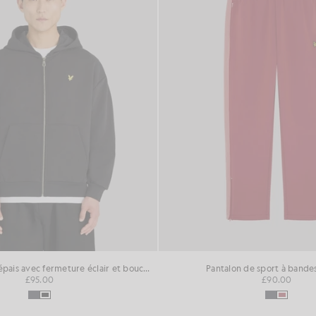
Sweat à capuche épais avec fermeture éclair et boucle de retour
Pantalon de sport à bande
£95.00
£90.00