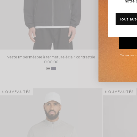
notre 
Avez-v
Tout aut
Gr
*En vous inscr
Veste imperméable à fermeture éclair contrastée
P
£100.00
NOUVEAUTÉS
NOUVEAUTÉS