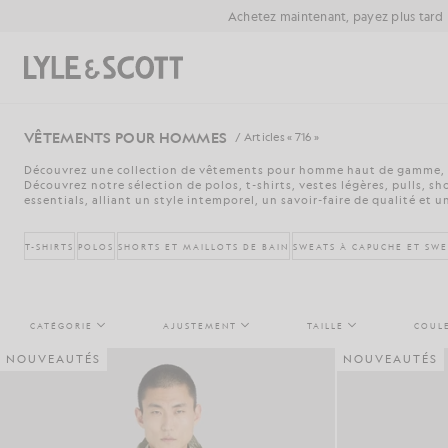
Aller directement au contenu principal
Informations sur l'accessibilité
Achetez maintenant, payez plus tard
Rechercher
VÊTEMENTS POUR HOMMES
/ Articles « 716 »
Découvrez une collection de vêtements pour homme haut de gamme, 
Découvrez notre sélection de polos, t-shirts, vestes légères, pulls, sh
essentials, alliant un style intemporel, un savoir-faire de qualité et 
T-SHIRTS
POLOS
SHORTS ET MAILLOTS DE BAIN
SWEATS À CAPUCHE ET SWE
CATÉGORIE
AJUSTEMENT
TAILLE
COUL
NOUVEAUTÉS
NOUVEAUTÉS