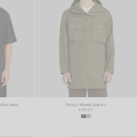
ultra-doux
Parka « Waxed Guard »
£185.00