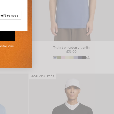
références
r deux articles
 coton
T-shirt en coton ultra-fin
£36.00
+16
+1
NOUVEAUTÉS