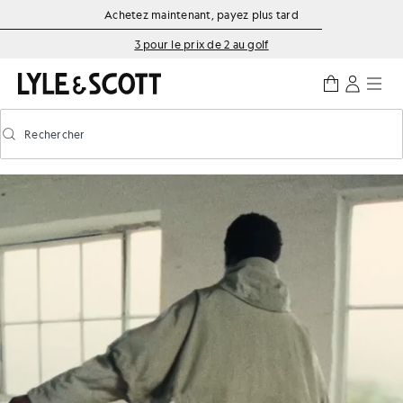
Aller directement au contenu principal
Informations sur l'accessibilité
Achetez maintenant, payez plus tard
3 pour le prix de 2 au golf
Rechercher
Rechercher
Activer/désactiver la recherche prédictive