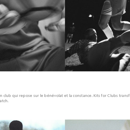
n club qui repose sur le bénévolat et la constance. Kits for Clubs tran
atch.