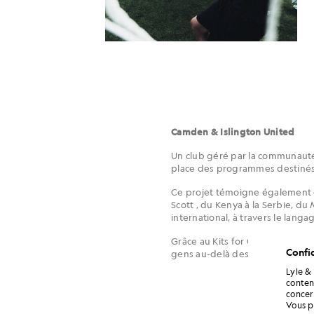
Camden & Islington United
Un club géré par la communauté 
place des programmes destinés 
Ce projet témoigne également d
Scott , du Kenya à la Serbie, du
international, à travers le langa
Grâce au Kits for Clubs », nous
Confid
gens au-delà des frontières. Les
Lyle &
conten
concern
Vous p