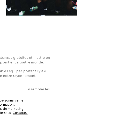
 séances gratuites et mettre en
ppartient à tout le monde.
ables équipes portant Lyle &
orce notre rayonnement
voir du sport de rassembler les
personnaliser le
formations
ins de marketing.
dessous.
Consultez