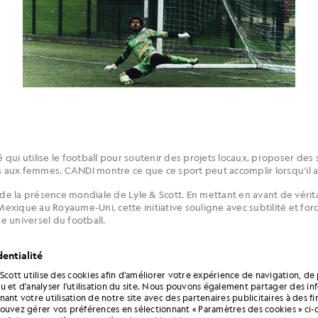
qui utilise le football pour soutenir des projets locaux, proposer des
aux femmes. CANDI montre ce que ce sport peut accomplir lorsqu’il a
e la présence mondiale de Lyle & Scott. En mettant en avant de vérit
 Mexique au Royaume-Uni, cette initiative souligne avec subtilité et f
ge universel du football.
 allons mettre en place une série numérique qui mettra en avant le pou
entialité
 décors changent. La passion, elle, reste la même.
 Scott utilise des cookies afin d'améliorer votre expérience de navigation, de 
u et d'analyser l'utilisation du site. Nous pouvons également partager des in
2 saisons terminées
ant votre utilisation de notre site avec des partenaires publicitaires à des f
ouvez gérer vos préférences en sélectionnant « Paramètres des cookies » ci-