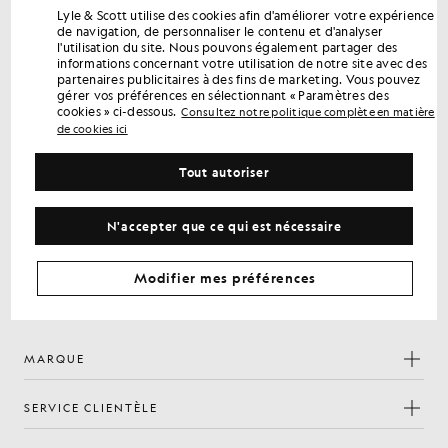
Lyle & Scott utilise des cookies afin d'améliorer votre expérience
de navigation, de personnaliser le contenu et d'analyser
Bénéficiez de 15 % de réduction sur votre
l'utilisation du site. Nous pouvons également partager des
première commande
informations concernant votre utilisation de notre site avec des
partenaires publicitaires à des fins de marketing. Vous pouvez
Inscrivez-vous pour bénéficier d'offres réservées aux
gérer vos préférences en sélectionnant « Paramètres des
membres, d'un accès en avant-première et de récompenses.
cookies » ci-dessous.
Consultez notre politique complète en matière
de cookies ici
S'inscrire
Adresse e-mail
Tout autoriser
politique de
En vous inscrivant, vous confirmez avoir lu et accepté notre
confidentialité
N'accepter que ce qui est nécessaire
Préférences en matière de cookies
Modifier mes préférences
Facebook
Instagram
YouTube
TikTok
MARQUE
SERVICE CLIENTÈLE