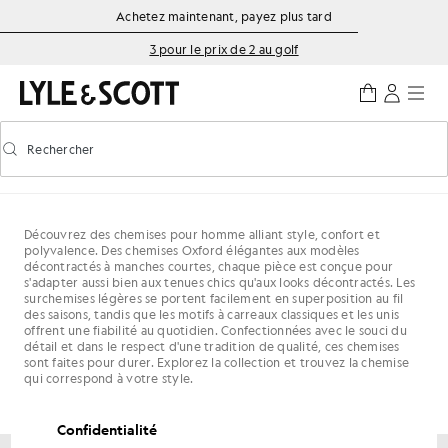
Aller directement au contenu principal
Informations sur l'accessibilité
Achetez maintenant, payez plus tard
3 pour le prix de 2 au golf
Rechercher
Rechercher
Activer/désactiver la recherche prédictive
Découvrez des chemises pour homme alliant style, confort et
polyvalence. Des chemises Oxford élégantes aux modèles
décontractés à manches courtes, chaque pièce est conçue pour
s'adapter aussi bien aux tenues chics qu'aux looks décontractés. Les
surchemises légères se portent facilement en superposition au fil
des saisons, tandis que les motifs à carreaux classiques et les unis
offrent une fiabilité au quotidien. Confectionnées avec le souci du
détail et dans le respect d'une tradition de qualité, ces chemises
sont faites pour durer. Explorez la collection et trouvez la chemise
qui correspond à votre style.
Confidentialité