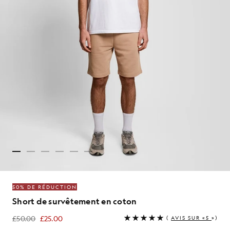
50% DE RÉDUCTION
Short de survêtement en coton
£50.00
£25.00
(
AVIS SUR «5
»)
£25.00