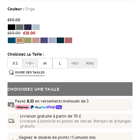
Couleur :
Orge
£50.00
£50.00
£25.00
Choisissez La Taille :
XS
S
M
L
XL
XXL
GUIDE DES TAILLES
CHOISISSEZ UNE TAILLE
Payez
8.33
en versements mensuels de 3
Livraison gratuite à partir de 70 £
Livraison à domicile et points de retrait. Retours et échanges
gratuits.
Gagnez le double de points ! Cumulez des