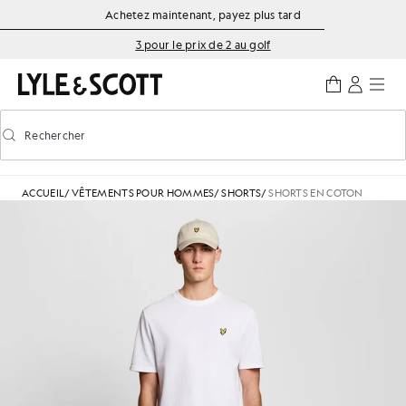
Aller directement au contenu principal
Informations sur l'accessibilité
Achetez maintenant, payez plus tard
3 pour le prix de 2 au golf
Rechercher
Rechercher
Activer/désactiver la recherche prédictive
ACCUEIL
/
VÊTEMENTS POUR HOMMES
/
SHORTS
/
SHORTS EN COTON