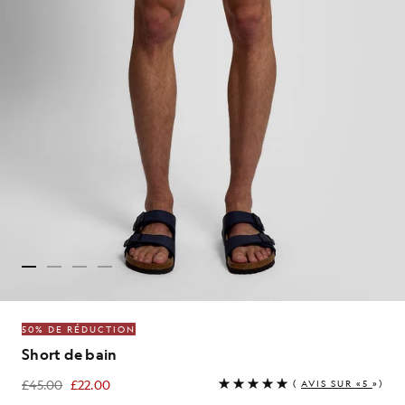
50% DE RÉDUCTION
Short de bain
£45.00
£22.00
(
AVIS SUR «5
»)
£22.00