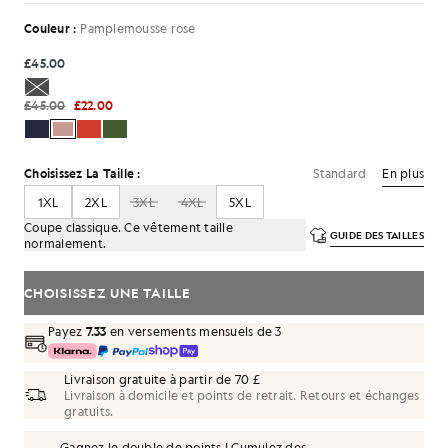
Couleur :
Pamplemousse rose
£45.00
£45.00
£22.00
Standard
En plus
Choisissez La Taille :
1XL
2XL
3XL
4XL
5XL
Coupe classique. Ce vêtement taille
GUIDE DES TAILLES
normalement.
CHOISISSEZ UNE TAILLE
Payez
7.33
en versements mensuels de 3
Livraison gratuite à partir de 70 £
Livraison à domicile et points de retrait. Retours et échanges
gratuits.
Gagnez le double de points ! Cumulez des