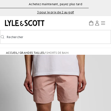
Aller directement au contenu principal
Informations sur l'accessibilité
Achetez maintenant, payez plus tard
3 pour le prix de 2 au golf
Rechercher
Rechercher
Activer/désactiver la recherche prédictive
ACCUEIL
/
GRANDES TAILLES
/
SHORTS DE BAIN