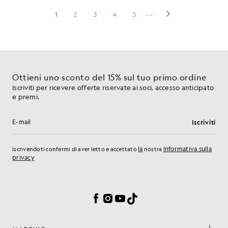
Ottieni uno sconto del 15% sul tuo primo ordine
Iscriviti per ricevere offerte riservate ai soci, accesso anticipato
e premi.
Iscriviti
Indirizzo e-mail
la
Informativa sulla
Iscrivendoti confermi di aver letto e accettato
nostra
privacy
Preferenze sui cookie
Facebook
Instagram
YouTube
TikTok