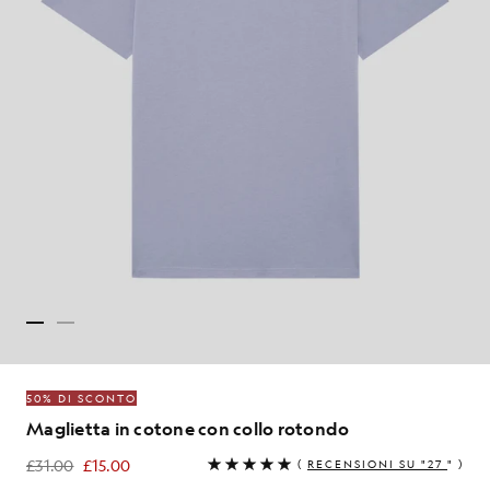
50% DI SCONTO
Maglietta in cotone con collo rotondo
£31.00
£15.00
(
RECENSIONI SU "27
" )
£15.00