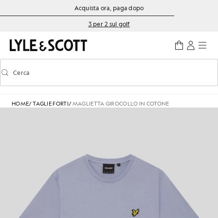
Vai al contenuto principale
Informazioni sull'accessibilità
Acquista ora, paga dopo
3 per 2 sul golf
Cerca
Cerca
Attiva/disattiva la ricerca predittiva
HOME
/
TAGLIE FORTI
/
MAGLIETTA GIROCOLLO IN COTONE