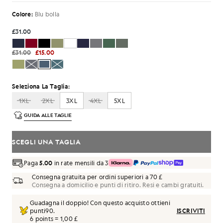
Colore:
Blu bolla
£31.00
£31.00
£15.00
Seleziona La Taglia:
1XL
2XL
3XL
4XL
5XL
GUIDA ALLE TAGLIE
SCEGLI UNA TAGLIA
Paga
5.00
in rate mensili da 3
Consegna gratuita per ordini superiori a 70 £
Consegna a domicilio e punti di ritiro. Resi e cambi gratuiti.
Guadagna il doppio! Con questo acquisto ottieni
punti
90
.
ISCRIVITI
6 points = 1,00 £