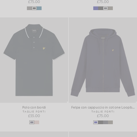
£75.00
£75.00
Polo con bordi
Felpa con cappuccio in cotone Loopback con zip integrale
TAGLIE FORTI
TAGLIE FORTI
£55.00
£75.00