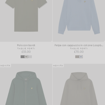
Polo con bordi
Felpa con cappuccio in cotone Loopback
TAGLIE FORTI
TAGLIE FORTI
£55.00
£70.00
NOVITÀ
NOVITÀ