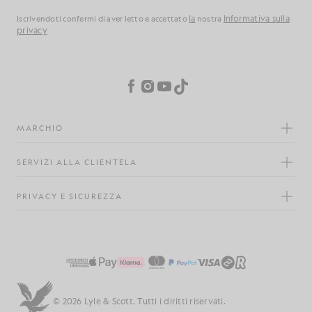
la
Informativa sulla
Iscrivendoti confermi di aver letto e accettato
nostra
privacy
Preferenze sui cookie
Facebook
Instagram
YouTube
TikTok
MARCHIO
SERVIZI ALLA CLIENTELA
PRIVACY E SICUREZZA
© 2026 Lyle & Scott. Tutti i diritti riservati.