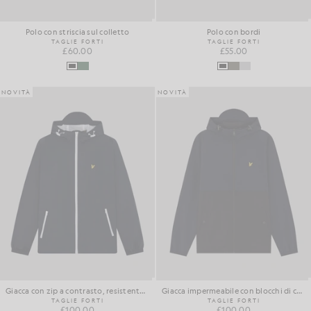
Polo con striscia sul colletto
Polo con bordi
TAGLIE FORTI
TAGLIE FORTI
£60.00
£55.00
NOVITÀ
NOVITÀ
Giacca con zip a contrasto, resistente all'acqua
Giacca impermeabile con blocchi di colore
TAGLIE FORTI
TAGLIE FORTI
£100.00
£100.00