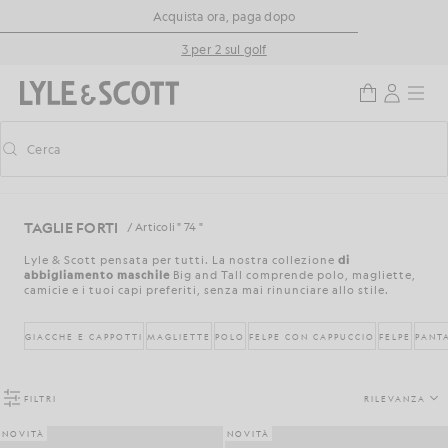
Vai al contenuto principale
Informazioni sull'accessibilità
Acquista ora, paga dopo
3 per 2 sul golf
Cerca
Cerca
Attiva/disattiva la ricerca predittiva
TAGLIE FORTI
/ Articoli " 74 "
Lyle & Scott pensata per tutti. La nostra collezione
di
abbigliamento maschile
Big and Tall comprende polo, magliette,
camicie e i tuoi capi preferiti, senza mai rinunciare allo stile.
GIACCHE E CAPPOTTI
MAGLIETTE
POLO
FELPE CON CAPPUCCIO
FELPE
PANT
FILTRI
RILEVANZA
NOVITÀ
NOVITÀ