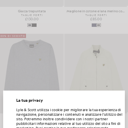
Giacca trapuntata
Maglione in cotone e lana merino con zip a 1/4
TAGLIE FORTI
TAGLIE FORTI
£130.00
£85.00
50% DI SCONTO
La tua privacy
SBLOCCA IL 15% DI SCONTO SUL TUO
Lyle & Scott utilizza i cookie per migliorare la tua esperienza di
PRIMO ORDINE
navigazione, personalizzare i contenuti e analizzare l'utilizzo del
Felpa in cotone con collo rotondo
Giacca Harrington in cotone
sito. Potremmo inoltre condividere con i nostri partner
TAGLIE FORTI
£115.00
pubblicitari informazioni relative al tuo utilizzo del sito a fini di
Iscriviti al Club Lyle & Scott e sarai il primo a scoprire le novità della nuova stagione, le
£65.00
£32.00
marketing. Puoi gestire le tue preferenze selezionando
collaborazioni e i saldi stagionali riservati ai soci, oltre a ricevere un esclusivo codice di