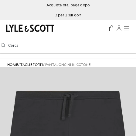
Vai al contenuto principale
Informazioni sull'accessibilità
Acquista ora, paga dopo
3 per 2 sul golf
Cerca
Cerca
Attiva/disattiva la ricerca predittiva
HOME
/
TAGLIE FORTI
/
PANTALONCINI IN COTONE