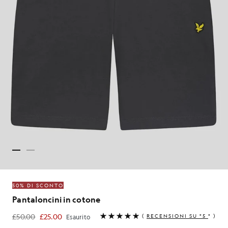
50% DI SCONTO
Pantaloncini in cotone
£50.00
£25.00
(
RECENSIONI SU "5
" )
Esaurito
£25.00