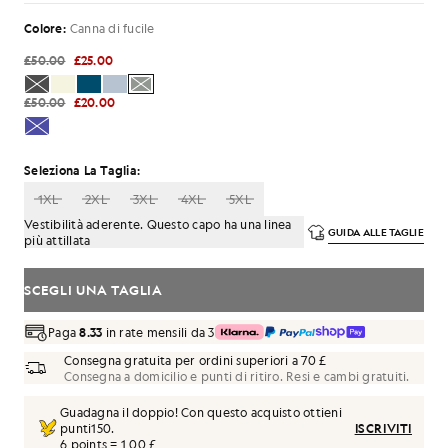
Colore:
Canna di fucile
£50.00
£25.00
£50.00
£20.00
Seleziona La Taglia:
1XL
2XL
3XL
4XL
5XL
Vestibilità aderente. Questo capo ha una linea
GUIDA ALLE TAGLIE
più attillata
SCEGLI UNA TAGLIA
Paga
8.33
in rate mensili da 3
Consegna gratuita per ordini superiori a 70 £
Consegna a domicilio e punti di ritiro. Resi e cambi gratuiti.
Guadagna il doppio! Con questo acquisto ottieni
punti
150
.
ISCRIVITI
6 points = 1,00 £