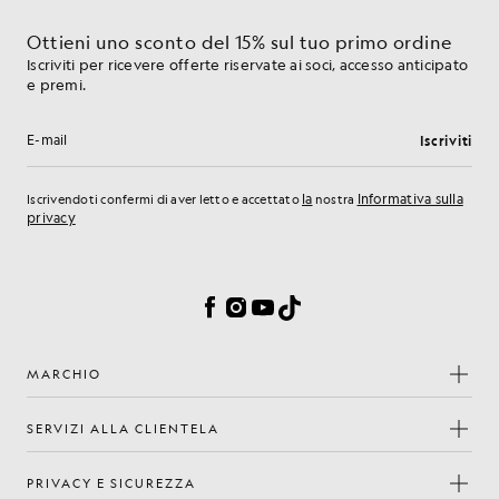
Ottieni uno sconto del 15% sul tuo primo ordine
Iscriviti per ricevere offerte riservate ai soci, accesso anticipato
e premi.
Iscriviti
Indirizzo e-mail
la
Informativa sulla
Iscrivendoti confermi di aver letto e accettato
nostra
privacy
Preferenze sui cookie
Facebook
Instagram
YouTube
TikTok
MARCHIO
SERVIZI ALLA CLIENTELA
PRIVACY E SICUREZZA