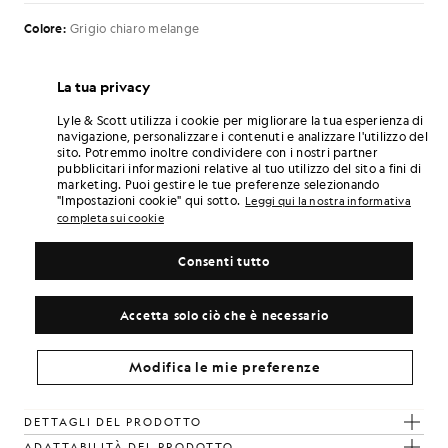
Colore:
Grigio chiaro melange
£50.00
£25.00
La tua privacy
Lyle & Scott utilizza i cookie per migliorare la tua esperienza di
Seleziona La Taglia:
navigazione, personalizzare i contenuti e analizzare l'utilizzo del
sito. Potremmo inoltre condividere con i nostri partner
XS
S
M
L
XL
XXL
pubblicitari informazioni relative al tuo utilizzo del sito a fini di
marketing. Puoi gestire le tue preferenze selezionando
Ordinario
GUIDA ALLE TAGLIE
"Impostazioni cookie" qui sotto.
Leggi qui la nostra informativa
completa sui cookie
SCEGLI UNA TAGLIA
Consenti tutto
Paga
8.33
in rate mensili da 3
Consegna gratuita per ordini superiori a 70 £
Accetta solo ciò che è necessario
Consegna a domicilio e punti di ritiro. Resi e cambi gratuiti.
Guadagna il doppio! Con questo acquisto ottieni
Modifica le mie preferenze
punti
150
.
ISCRIVITI
6 points = 1,00 £
DETTAGLI DEL PRODOTTO
ADATTABILITÀ DEL PRODOTTO