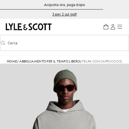
Vai al contenuto principale
Informazioni sull'accessibilità
Acquista ora, paga dopo
3 per 2 sul golf
Cerca
Cerca
Attiva/disattiva la ricerca predittiva
HOME
/
ABBIGLIAMENTO PER IL TEMPO LIBERO
/
FELPA CON CAPPUCCIO DA C