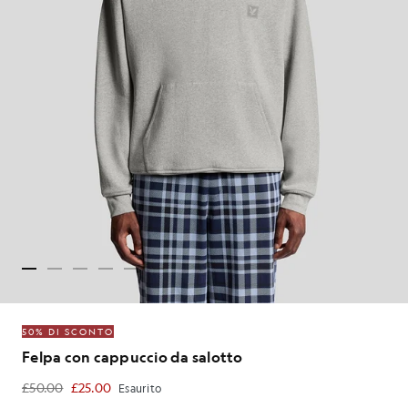
50% DI SCONTO
Felpa con cappuccio da salotto
£50.00
£25.00
Esaurito
£25.00