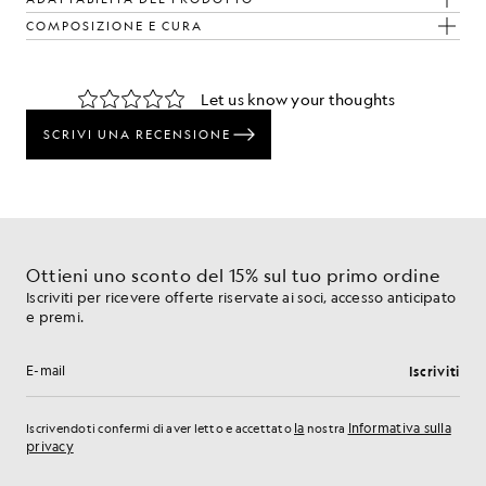
COMPOSIZIONE E CURA
l tuo look
nsati per dare un tocco di classe al tuo guardaroba.
Ottieni uno sconto del 15% sul tuo primo ordine
Iscriviti per ricevere offerte riservate ai soci, accesso anticipato
e premi.
Iscriviti
Indirizzo e-mail
la
Informativa sulla
Iscrivendoti confermi di aver letto e accettato
nostra
privacy