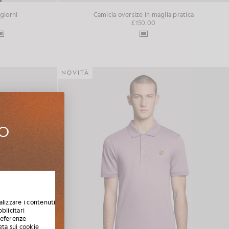
 giorni
Camicia oversize in maglia pratica
£150.00
NOVITÀ
UO
agione, le
 codice di
alizzare i contenuti
blicitari
preferenze
eta sui cookie