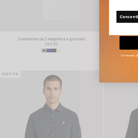
Altre 
Consenti
Tag
Confezione da 3 magliette a girocollo
Polo i
£60.00
*Iscrivendoti, 
NOVITÀ
NOVITÀ