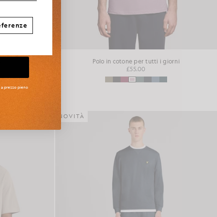
eferenze
 giorni
Polo in cotone per tutti i giorni
£55.00
i a prezzo pieno
NOVITÀ