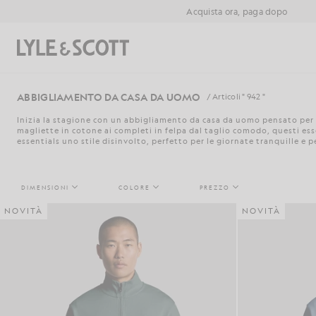
Vai al contenuto principale
Informazioni sull'accessibilità
Acquista ora, paga dopo
Cerca
ABBIGLIAMENTO DA CASA DA UOMO
/ Articoli " 942 "
Inizia la stagione con un abbigliamento da casa da uomo pensato per i
magliette in cotone ai completi in felpa dal taglio comodo, questi ess
essentials uno stile disinvolto, perfetto per le giornate tranquille e per 
DIMENSIONI
COLORE
PREZZO
NOVITÀ
NOVITÀ