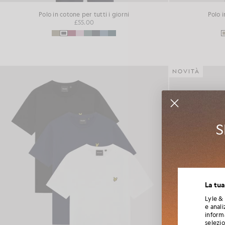
Polo in cotone per tutti i giorni
Polo i
£55.00
NOVITÀ
S
Iscriviti
La tua
collabora
Lyle & 
e anali
informa
selezi