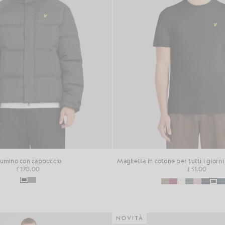
iumino con cappuccio
Maglietta in cotone per tutti i giorn
£170.00
£31.00
NOVITÀ