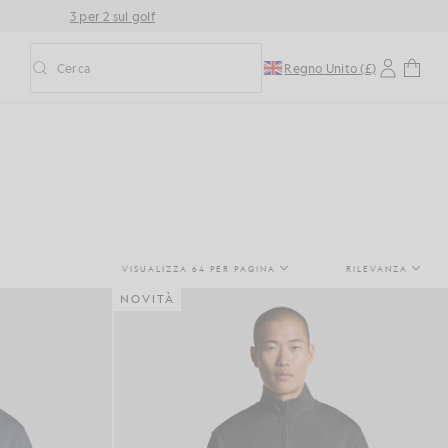
3 per 2 sul golf
Cerca
Regno Unito (£)
Attiva/disattiva la ricerca predittiva
VISUALIZZA 64 PER PAGINA
RILEVANZA
NOVITÀ