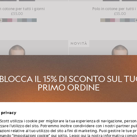
n cotone per tutti i giorni
Polo in cotone per tutti i
£55.00
£55.00
NOVITÀ
BLOCCA IL 15% DI SCONTO SUL T
PRIMO ORDINE
 al Club Lyle & Scott e sarai il primo a scoprire le novità della nuova st
 privacy
zioni e i saldi stagionali riservati ai soci, oltre a ricevere un esclusivo
benvenuto con uno sconto del 15%.
Scott utilizza i cookie per migliorare la tua esperienza di navigazione, person
zzare l'utilizzo del sito. Potremmo inoltre condividere con i nostri partner pub
zioni relative al tuo utilizzo del sito a fini di marketing. Puoi gestire le tue 
onando "Impostazioni cookie" qui sotto.
Leggi qui la nostra informativa compl