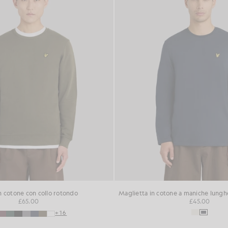
n cotone con collo rotondo
£65.00
£45.00
+16