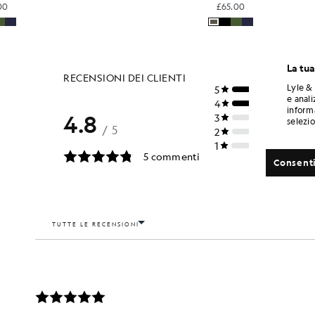
£65.00
La tua
Lyle & 
e anali
informa
selezi
Consenti