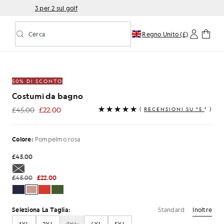
3 per 2 sul golf
Cerca
Regno Unito (£)
Attiva/disattiva la ricerca predittiva
lmo
50% DI SCONTO
Costumi da bagno
£45.00
£22.00
(
RECENSIONI SU "5
" )
£22.00
Colore:
Pompelmo rosa
£45.00
£45.00
£22.00
Standard
Inoltre
Seleziona La Taglia: