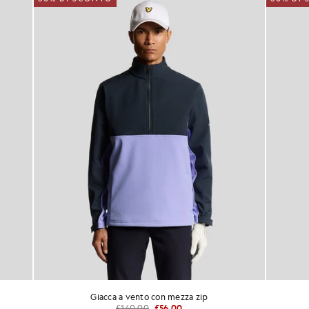
ca a vento con mezza zip
Gilet isolante resistente a
£140.00
£56.00
£120.00
£48.00