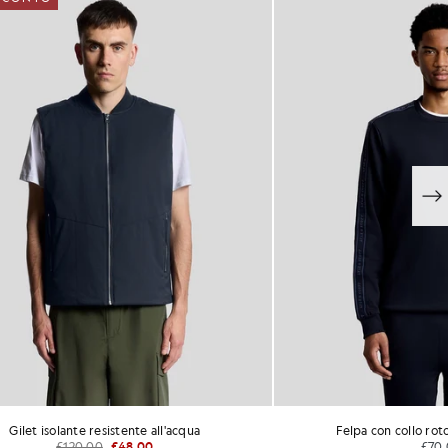
ll'acqua
Felpa con collo rotondo Sports Tape
£70.00