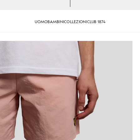
UOMO
BAMBINI
COLLEZIONI
CLUB 1874
pelmo
Costume da bagno rosa pompe