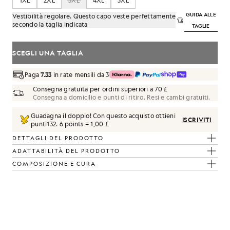
1XL
2XL
3XL
4XL
5XL
GUIDA ALLE
Vestibilità regolare. Questo capo veste perfettamente
secondo la taglia indicata
TAGLIE
SCEGLI UNA TAGLIA
Paga
7.33
in rate mensili da 3
Consegna gratuita per ordini superiori a 70 £
Consegna a domicilio e punti di ritiro. Resi e cambi gratuiti.
Guadagna il doppio! Con questo acquisto ottieni
ISCRIVITI
lmo
punti
132
.
6 points = 1,00 £
DETTAGLI DEL PRODOTTO
ADATTABILITÀ DEL PRODOTTO
COMPOSIZIONE E CURA