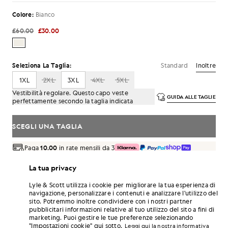
Colore:
Bianco
£60.00
£30.00
Standard
Inoltre
Seleziona La Taglia:
1XL
2XL
3XL
4XL
5XL
Vestibilità regolare. Questo capo veste
GUIDA ALLE TAGLIE
perfettamente secondo la taglia indicata
SCEGLI UNA TAGLIA
Paga
10.00
in rate mensili da 3
Consegna gratuita per ordini superiori a 70 £
La tua privacy
Consegna a domicilio e punti di ritiro. Resi e cambi gratuiti.
Lyle & Scott utilizza i cookie per migliorare la tua esperienza di
Guadagna il doppio! Con questo acquisto ottieni
navigazione, personalizzare i contenuti e analizzare l'utilizzo del
punti
180
.
ISCRIVITI
sito. Potremmo inoltre condividere con i nostri partner
6 points = 1,00 £
pubblicitari informazioni relative al tuo utilizzo del sito a fini di
marketing. Puoi gestire le tue preferenze selezionando
DETTAGLI DEL PRODOTTO
"Impostazioni cookie" qui sotto.
Leggi qui la nostra informativa