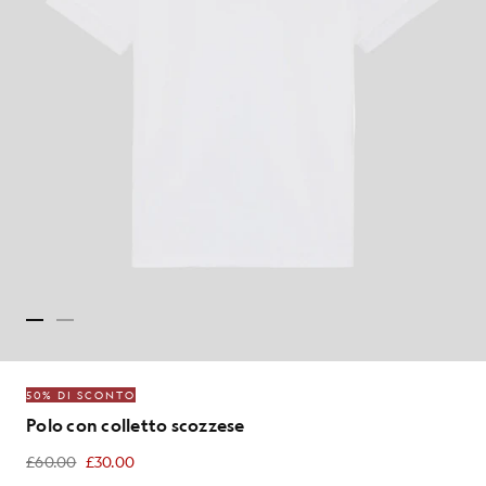
50% DI SCONTO
Polo con colletto scozzese
£60.00
£30.00
£30.00