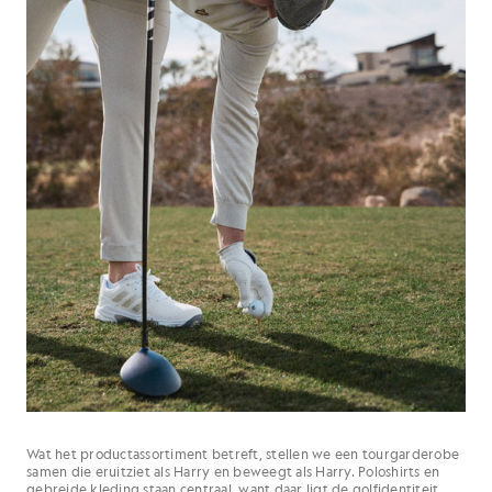
Wat het productassortiment betreft, stellen we een tourgarderobe
samen die eruitziet als Harry en beweegt als Harry. Poloshirts en
gebreide kleding staan centraal, want daar ligt de golfidentiteit