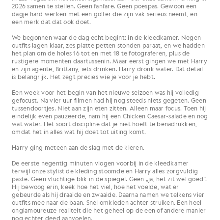
2026 samen te stellen. Geen fanfare. Geen poespas. Gewoon een
dagje hard werken met een golfer die zijn vak serieus neemt, en
een merk dat dat ook doet.
We begonnen waar de dag echt begint: in de kleedkamer. Negen
outfits lagen klaar, zes platte petten stonden paraat, en we hadden
het plan om de holes 16 tot en met 18 te fotograferen, plus de
rustigere momenten daartussenin. Maar eerst gingen we met Harry
en zijn agente, Brittany, iets drinken. Harry dronk water. Dat detail
is belangrijk. Het zegt precies wie je voor je hebt.
Een week voor het begin van het nieuwe seizoen was hij volledig
gefocust. Na vier uur filmen had hij nog steeds niets gegeten. Geen
tussendoortjes. Niet aan zijn eten zitten. Alleen maar focus. Toen hij
eindelijk even pauzeerde, nam hij een Chicken Caesar-salade en nog
wat water. Het soort discipline dat je niet hoeft te benadrukken,
omdat het in alles wat hij doet tot uiting komt.
Harry ging meteen aan de slag met de kleren.
De eerste negentig minuten vlogen voorbij in de kleedkamer
terwijl onze stylist de kleding stoomde en Harry alles zorgvuldig
paste. Geen vluchtige blik in de spiegel. Geen „ja, het zit wel goed“.
Hij bewoog erin, keek hoe het viel, hoe het voelde, wat er
gebeurde als hij draaide en zwaaide. Daarna namen we telkens vier
outfits mee naar de baan. Snel omkleden achter struiken. Een heel
onglamoureuze realiteit die het geheel op de een of andere manier
nog echter deed aanvoelen.