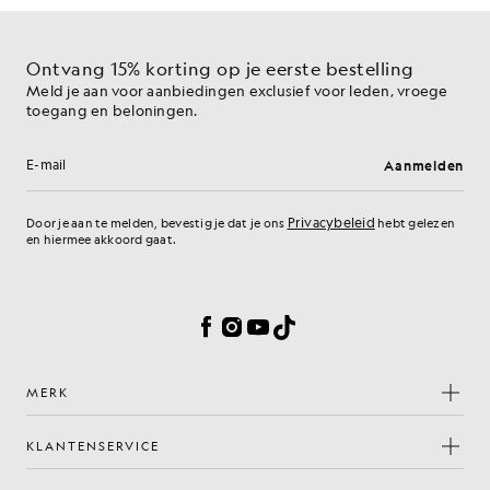
Ontvang 15% korting op je eerste bestelling
Meld je aan voor aanbiedingen exclusief voor leden, vroege
toegang en beloningen.
Aanmelden
E-mailadres
Privacybeleid
Door je aan te melden, bevestig je dat je ons
hebt gelezen
en hiermee akkoord gaat.
Cookievoorkeuren
Facebook
Instagram
YouTube
TikTok
MERK
KLANTENSERVICE