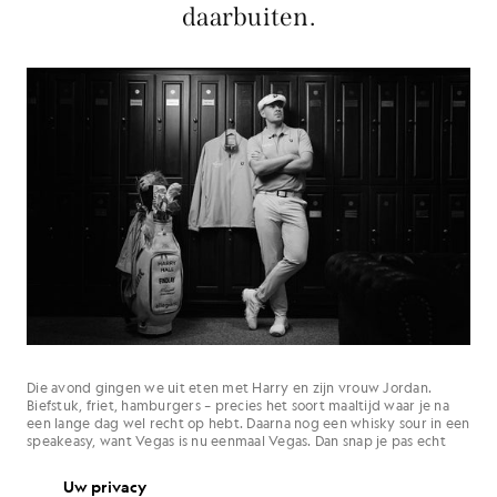
daarbuiten.
Die avond gingen we uit eten met Harry en zijn vrouw Jordan.
Biefstuk, friet, hamburgers – precies het soort maaltijd waar je na
een lange dag wel recht op hebt. Daarna nog een whisky sour in een
speakeasy, want Vegas is nu eenmaal Vegas. Dan snap je pas echt
wat hij met zijn look probeert te bereiken.
Uw privacy
Hij had het over Jim Barnes. ‘Long Jim’. Een viervoudig Brits major-