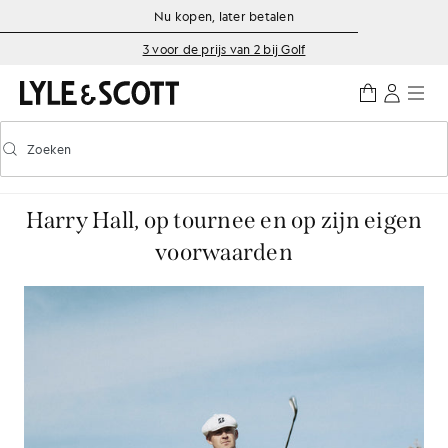
Ga naar de hoofdinhoud
Informatie over toegankelijkheid
Nu kopen, later betalen
3 voor de prijs van 2 bij Golf
Zoeken
Zoeken
Voorspellend zoeken in- of uitschakelen
Harry Hall, op tournee en op zijn eigen
voorwaarden