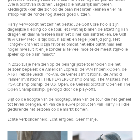
Lyle & Scottvan oudsher. Laagjes die natuurlijk aanvoelen.
Kledingstukken die zich op de baan niet laten kennen en er na
afloop van de ronde nog steeds goed uitzien.
Harry verwoordt het zelf het beste: „De Golf Core Polo is zijn
dagelijkse kleding op de tour. Iets wat hij binnen de afzetting kan
dragen en daarna meteen naar het diner kan aantrekken. De Golf
1874 Crew Neck is tijdloos. Klassiek en tegelijkertijd jong. Het
lichtgewicht vest is zijn favoriet omdat het elke outfit naar een
hoger niveau tilt en je zonder al te veel moeite de meest stijlvolle
speler op de baan maakt.“
In 2026 zul je hem zien op de belangrijkste toernooien die het
seizoen bepalen: de American Express, de WM Phoenix Open, de
AT&T Pebble Beach Pro-Am, de Genesis Invitational, de Arnold
Palmer Invitational, THE PLAYERS Championship, The Masters, het
PGA Championship, de U.S. Open, de Genesis Scottish Open en The
Open Championship, gevolgd door de play-offs.
Blijf op de hoogte van de hoogtepunten van de tour die het geheel
tot leven brengen, en van de nieuwe producten van Harry Hall die
gedurende het seizoen op de markt komen.
Echte verbondenheid. Echt erfgoed. Geen franje.