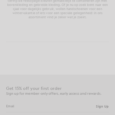
terwijl de veelzijdige kleuren gemakkelijk te combineren zijn met
bovenkleding en gebreide kleding. Of je nu op zoek bent naar een
sjaal voor dagelijks gebruik, wollen handschoenen voor een
wintervakantie of iets voor een speciale gelegenheid: in ons
assortiment vind je zeker wat je zoekt.
Ontvang 15% korting op je eerste bestelling
Meld je aan voor aanbiedingen exclusief voor leden, vroege
toegang en beloningen.
Aanmelden
E-mailadres