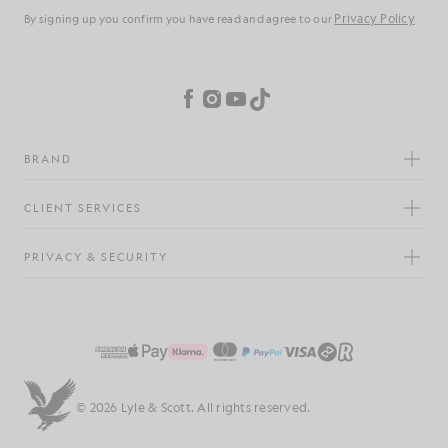
Privacybeleid
Door je aan te melden, bevestig je dat je ons
hebt gelezen
en hiermee akkoord gaat.
Cookievoorkeuren
Facebook
Instagram
YouTube
TikTok
MERK
KLANTENSERVICE
PRIVACY & BEVEILIGING
© 2026 Lyle & Scott. Alle rechten voorbehouden.