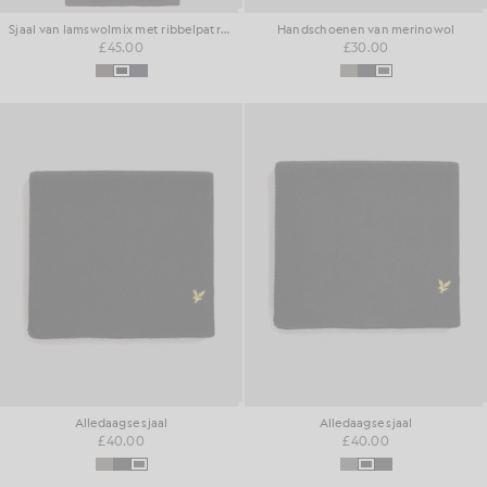
Sjaal van lamswolmix met ribbelpatroon
Handschoenen van merinowol
£45.00
£30.00
Alledaagse sjaal
Alledaagse sjaal
£40.00
£40.00