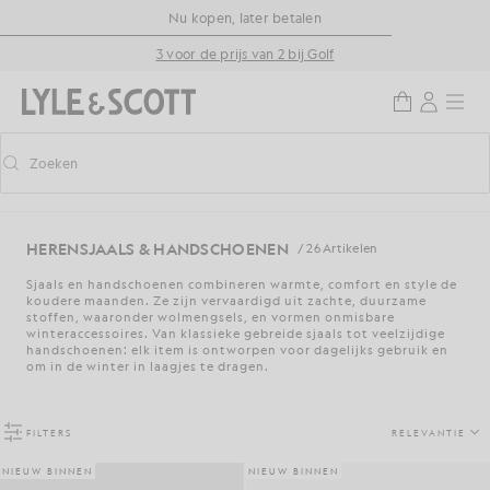
Ga naar de hoofdinhoud
Informatie over toegankelijkheid
Nu kopen, later betalen
3 voor de prijs van 2 bij Golf
Zoeken
Zoeken
Voorspellend zoeken in- of uitschakelen
HERENSJAALS & HANDSCHOENEN
/ 26 Artikelen
Sjaals en handschoenen combineren warmte, comfort en style de
koudere maanden. Ze zijn vervaardigd uit zachte, duurzame
stoffen, waaronder wolmengsels, en vormen onmisbare
winteraccessoires. Van klassieke gebreide sjaals tot veelzijdige
handschoenen: elk item is ontworpen voor dagelijks gebruik en
om in de winter in laagjes te dragen.
FILTERS
RELEVANTIE
NIEUW BINNEN
NIEUW BINNEN