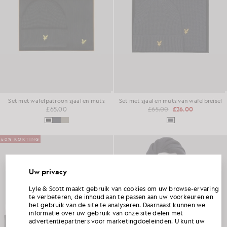
Set met wafelpatroon sjaal en muts
Set met sjaal en muts van wafelbreisel
£65.00
£65.00
£26.00
60% KORTING
Uw privacy
ONTVANG 15% KORTING OP JE EERSTE
Lyle & Scott maakt gebruik van cookies om uw browse-ervaring
BESTELLING
te verbeteren, de inhoud aan te passen aan uw voorkeuren en
het gebruik van de site te analyseren. Daarnaast kunnen we
informatie over uw gebruik van onze site delen met
Word lid van Club Lyle & Scott en ontvang als eerste informatie over nieuwe collecties,
advertentiepartners voor marketingdoeleinden. U kunt uw
samenwerkingen en seizoensuitverkoop exclusief voor leden, plus een unieke
welkomstcode waarmee je 15% korting krijgt.