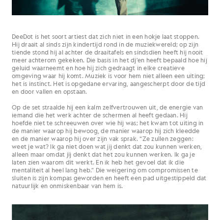
DeeDot is het soort artiest dat zich niet in een hokje laat stoppen.
Hij draait al sinds zijn kindertijd rond in de muziekwereld; op zijn
tiende stond hij al achter de draaitafels en sindsdien heeft hij nooit
meer achterom gekeken. Die basis in het dj’en heeft bepaald hoe hij
geluid waarneemt en hoe hij zich gedraagt in elke creatieve
omgeving waar hij komt. Muziek is voor hem niet alleen een uiting;
het is instinct. Het is opgedane ervaring, aangescherpt door de tijd
en door vallen en opstaan.
Op de set straalde hij een kalm zelfvertrouwen uit, de energie van
iemand die het werk achter de schermen al heeft gedaan. Hij
hoefde niet te schreeuwen over wie hij was; het kwam tot uiting in
de manier waarop hij bewoog, de manier waarop hij zich kleedde
en de manier waarop hij over zijn vak sprak. “Ze zullen zeggen:
weet je wat? Ik ga niet doen wat jij denkt dat zou kunnen werken,
alleen maar omdat jij denkt dat het zou kunnen werken. Ik ga je
laten zien waarom dit werkt. En ik heb het gevoel dat ik die
mentaliteit al heel lang heb.” Die weigering om compromissen te
sluiten is zijn kompas geworden en heeft een pad uitgestippeld dat
natuurlijk en onmiskenbaar van hem is.