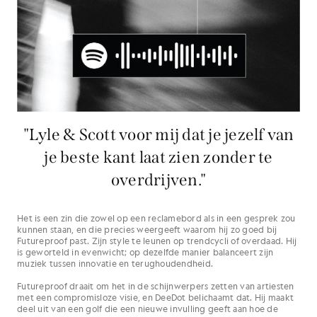
"Lyle & Scott voor mij dat je jezelf van
je beste kant laat zien zonder te
overdrijven."
Het is een zin die zowel op een reclamebord als in een gesprek zou
kunnen staan, en die precies weergeeft waarom hij zo goed bij
Futureproof past. Zijn style te leunen op trendcycli of overdaad. Hij
is geworteld in evenwicht; op dezelfde manier balanceert zijn
muziek tussen innovatie en terughoudendheid.
Futureproof draait om het in de schijnwerpers zetten van artiesten
met een compromisloze visie, en DeeDot belichaamt dat. Hij maakt
deel uit van een golf die een nieuwe invulling geeft aan hoe de