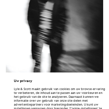
Uw privacy
Lyle & Scott maakt gebruik van cookies om uw browse-ervaring
te verbeteren, de inhoud aan te passen aan uw voorkeuren en
Die helderheid kwam duidelijk naar voren voor de camera. Geen
het gebruik van de site te analyseren. Daarnaast kunnen we
trucjes, geen overgedreven gedachten, gewoon aanwezigheid. In
informatie over uw gebruik van onze site delen met
een zwart jasje met de steenarend die rustig op de mouw zat, gaf
advertentiepartners voor marketingdoeleinden. U kunt uw
DeeDot gestalte aan het idee van subtiele kracht. Hij weet je eraan
instellingen aanpassen door hieronder ‘Cookie-instellingen’ te
te herinneren dat de sterkste uitspraken niet altijd luidruchtig