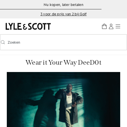
Ga naar de hoofdinhoud
Informatie over toegankelijkheid
Nu kopen, later betalen
3 voor de prijs van 2 bij Golf
Zoeken
Zoeken
Voorspellend zoeken in- of uitschakelen
Wear it Your Way DeeD0t