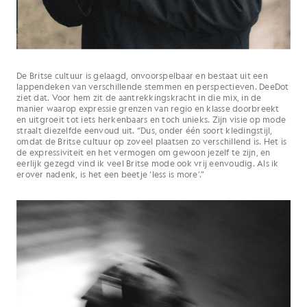
De Britse cultuur is gelaagd, onvoorspelbaar en bestaat uit een
lappendeken van verschillende stemmen en perspectieven. DeeDot
ziet dat. Voor hem zit de aantrekkingskracht in die mix, in de
manier waarop expressie grenzen van regio en klasse doorbreekt
en uitgroeit tot iets herkenbaars en toch unieks. Zijn visie op mode
straalt diezelfde eenvoud uit. “Dus, onder één soort kledingstijl,
omdat de Britse cultuur op zoveel plaatsen zo verschillend is. Het is
de expressiviteit en het vermogen om gewoon jezelf te zijn, en
eerlijk gezegd vind ik veel Britse mode ook vrij eenvoudig. Als ik
erover nadenk, is het een beetje ‘less is more’.”